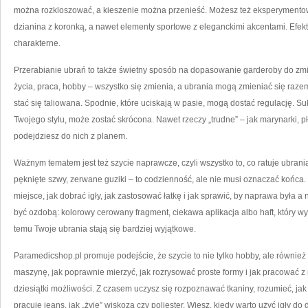
można rozkloszować, a kieszenie można przenieść. Możesz też eksperymento
dzianina z koronką, a nawet elementy sportowe z eleganckimi akcentami. Efekt
charakterne.
Przerabianie ubrań to także świetny sposób na dopasowanie garderoby do zmie
życia, praca, hobby – wszystko się zmienia, a ubrania mogą zmieniać się razem
stać się taliowana. Spodnie, które uciskają w pasie, mogą dostać regulację. S
Twojego stylu, może zostać skrócona. Nawet rzeczy „trudne” – jak marynarki, pła
podejdziesz do nich z planem.
Ważnym tematem jest też szycie naprawcze, czyli wszystko to, co ratuje ubrania
pęknięte szwy, zerwane guziki – to codzienność, ale nie musi oznaczać końca.
miejsce, jak dobrać igły, jak zastosować łatkę i jak sprawić, by naprawa był
być ozdobą: kolorowy cerowany fragment, ciekawa aplikacja albo haft, który wy
temu Twoje ubrania stają się bardziej wyjątkowe.
Paramedicshop.pl promuje podejście, że szycie to nie tylko hobby, ale również 
maszynę, jak poprawnie mierzyć, jak rozrysować proste formy i jak pracować z 
dziesiątki możliwości. Z czasem uczysz się rozpoznawać tkaniny, rozumieć, jak 
pracuje jeans, jak „żyje” wiskoza czy poliester. Wiesz, kiedy warto użyć igły do