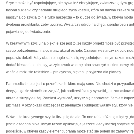
Szycie może być uspokajające, ale bywa też ekscytujące, zwłaszcza gdy w grę 
fasonu sukienki czy nadanie drugiego życia koszuli, która od dawna czeka w 
maszyna do szycia to nie tylko narzędzia – to klucze do świata, w którym moda
dyplomu projektanta, żeby tworzyć. Wystarczy odrobina chęci, cierpliwości i 
pojawia się doświadczenie.
W kreatywnym szyciu najpiękniejsze jest to, że każdy projekt może być przystę
czego potrzebujesz i na co masz akurat ochotę. Czasem wystarczy skrócić noga
poprawić dekolt, żeby ubranie nagle stało się wygodniejsze. Innym razem może
dodać kieszenie do bluzy, wszyć suwak w torbę albo stworzyć całkiem nowy el
właśnie rodzi się refashion – praktyczna, piękna i przyjazna dla planety.
Paramedicshop.pl jest o przeróbkach, które mają sens. Nie chodzi o przypadko
decyzje: gdzie skrócić, co zwęzić, jak podkreślić atuty sylwetki, jak zamaskować
ubrania służyły dłużej. Zamiast wyrzucać, uczysz się naprawiać. Zamiast kupowa
już masz. A przy okazji oszczędzasz pieniądze i budujesz własny styl, który n
W świecie kreatywnego szycia liczą się detale. To one robią różnicę między „d
jest to ozdobna nitka, innym razem aplikacja, a jeszcze kiedy indziej sprytnie 
podejście, w którym każdy element ubrania może stać się polem do zabawy: rę