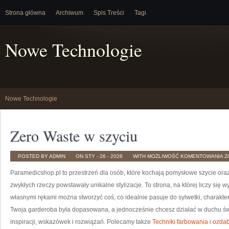
Strona główna
Archiwum
Spis Treści
Tagi
Nowe Technologie
Nowe Technologie
Zero Waste w szyciu
Z
POSTED BY ADMIN
ON STY - 26 - 2026
WITH
MOŻLIWOŚĆ KOMENTOWANIA
Z
W
W
Paramedicshop.pl to przestrzeń dla osób, które kochają pomysłowe szycie ora
S
zwykłych rzeczy powstawały unikalne stylizacje. To strona, na której liczy się w
własnymi rękami można stworzyć coś, co idealnie pasuje do sylwetki, charakter
Twoja garderoba była dopasowana, a jednocześnie chcesz działać w duchu ś
inspiracji, wskazówek i rozwiązań. Polecamy także
Techniki farbowania i ozdab