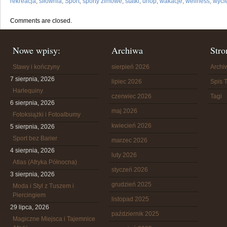
rekreacja
,
siłownia
,
Sport
,
sporty zimowe
,
statki
,
urlop
,
wakacje
,
wellness
,
wyci
Comments are closed.
Nowe wpisy:
Archiwa
Stro
Stawy i kończyny
sierpień 2026
Arch
7 sierpnia, 2026
lipiec 2026
Spis T
Harlequiny
czerwiec 2026
Tagi
6 sierpnia, 2026
maj 2026
Fotoksiążki i Fotoalbumy
kwiecień 2026
5 sierpnia, 2026
Sport bez Barier
marzec 2026
4 sierpnia, 2026
luty 2026
Atlas (Afryka Północna)
styczeń 2026
3 sierpnia, 2026
grudzień 2025
Moda i Styl z Tuszem i
Piercingiem
listopad 2025
29 lipca, 2026
październik 2025
Magiczne Miejsca i Tajemnice