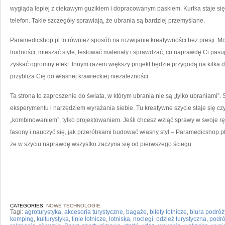
wygląda lepiej z ciekawym guzikiem i dopracowanym paskiem. Kurtka staje się
telefon. Takie szczegóły sprawiają, że ubrania są bardziej przemyślane.
Paramedicshop.pl to również sposób na rozwijanie kreatywności bez presji. M
trudności, mieszać style, testować materiały i sprawdzać, co naprawdę Ci pas
zyskać ogromny efekt. Innym razem większy projekt będzie przygodą na kilka dn
przybliża Cię do własnej krawieckiej niezależności.
Ta strona to zaproszenie do świata, w którym ubrania nie są „tylko ubraniami”.
eksperymentu i narzędziem wyrażania siebie. Tu kreatywne szycie staje się czy
„kombinowaniem”, tylko projektowaniem. Jeśli chcesz wziąć sprawy w swoje ręc
fasony i nauczyć się, jak przeróbkami budować własny styl – Paramedicshop.pl 
że w szyciu naprawdę wszystko zaczyna się od pierwszego ściegu.
CATEGORIES:
NOWE TECHNOLOGIE
Tagi:
agroturystyka
,
akcesoria turystyczne
,
bagaże
,
bilety lotnicze
,
biura podróż
kemping
,
kulturystyka
,
linie lotnicze
,
lotniska
,
noclegi
,
odzież turystyczna
,
podró