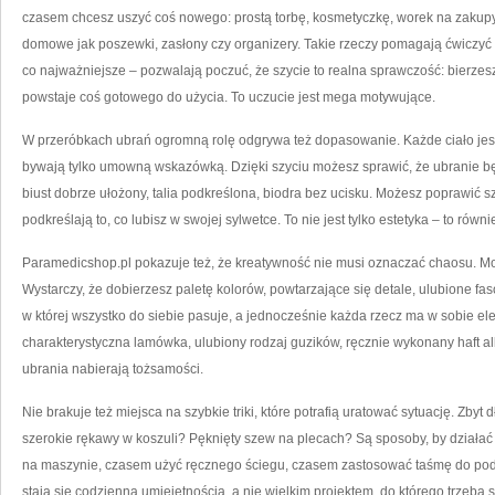
czasem chcesz uszyć coś nowego: prostą torbę, kosmetyczkę, worek na zakup
domowe jak poszewki, zasłony czy organizery. Takie rzeczy pomagają ćwiczyć tec
co najważniejsze – pozwalają poczuć, że szycie to realna sprawczość: bierzesz 
powstaje coś gotowego do użycia. To uczucie jest mega motywujące.
W przeróbkach ubrań ogromną rolę odgrywa też dopasowanie. Każde ciało jest
bywają tylko umowną wskazówką. Dzięki szyciu możesz sprawić, że ubranie będ
biust dobrze ułożony, talia podkreślona, biodra bez ucisku. Możesz poprawić sz
podkreślają to, co lubisz w swojej sylwetce. To nie jest tylko estetyka – to rów
Paramedicshop.pl pokazuje też, że kreatywność nie musi oznaczać chaosu. M
Wystarczy, że dobierzesz paletę kolorów, powtarzające się detale, ulubione fa
w której wszystko do siebie pasuje, a jednocześnie każda rzecz ma w sobie e
charakterystyczna lamówka, ulubiony rodzaj guzików, ręcznie wykonany haft a
ubrania nabierają tożsamości.
Nie brakuje też miejsca na szybkie triki, które potrafią uratować sytuację. Zb
szerokie rękawy w koszuli? Pęknięty szew na plecach? Są sposoby, by działa
na maszynie, czasem użyć ręcznego ściegu, czasem zastosować taśmę do podw
stają się codzienną umiejętnością, a nie wielkim projektem, do którego trzeba