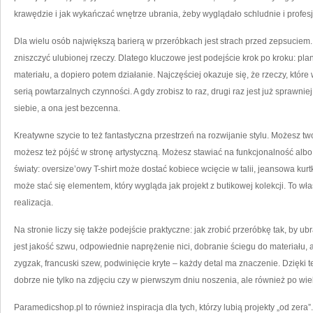
krawędzie i jak wykańczać wnętrze ubrania, żeby wyglądało schludnie i profesj
Dla wielu osób największą barierą w przeróbkach jest strach przed zepsuciem. I 
zniszczyć ulubionej rzeczy. Dlatego kluczowe jest podejście krok po kroku: p
materiału, a dopiero potem działanie. Najczęściej okazuje się, że rzeczy, któ
serią powtarzalnych czynności. A gdy zrobisz to raz, drugi raz jest już sprawn
siebie, a ona jest bezcenna.
Kreatywne szycie to też fantastyczna przestrzeń na rozwijanie stylu. Możesz t
możesz też pójść w stronę artystyczną. Możesz stawiać na funkcjonalność albo
światy: oversize’owy T-shirt może dostać kobiece wcięcie w talii, jeansowa ku
może stać się elementem, który wygląda jak projekt z butikowej kolekcji. To w
realizacja.
Na stronie liczy się także podejście praktyczne: jak zrobić przeróbkę tak, by u
jest jakość szwu, odpowiednie naprężenie nici, dobranie ściegu do materiału,
zygzak, francuski szew, podwinięcie kryte – każdy detal ma znaczenie. Dzięki 
dobrze nie tylko na zdjęciu czy w pierwszym dniu noszenia, ale również po wie
Paramedicshop.pl to również inspiracja dla tych, którzy lubią projekty „od zera