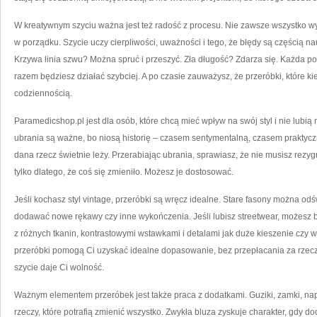
W kreatywnym szyciu ważna jest też radość z procesu. Nie zawsze wszystko wyj
w porządku. Szycie uczy cierpliwości, uważności i tego, że błędy są częścią n
Krzywa linia szwu? Można spruć i przeszyć. Zła długość? Zdarza się. Każda po
razem będziesz działać szybciej. A po czasie zauważysz, że przeróbki, które k
codziennością.
Paramedicshop.pl jest dla osób, które chcą mieć wpływ na swój styl i nie lubią
ubrania są ważne, bo niosą historię – czasem sentymentalną, czasem praktycz
dana rzecz świetnie leży. Przerabiając ubrania, sprawiasz, że nie musisz re
tylko dlatego, że coś się zmieniło. Możesz je dostosować.
Jeśli kochasz styl vintage, przeróbki są wręcz idealne. Stare fasony można odś
dodawać nowe rękawy czy inne wykończenia. Jeśli lubisz streetwear, możesz b
z różnych tkanin, kontrastowymi wstawkami i detalami jak duże kieszenie czy wy
przeróbki pomogą Ci uzyskać idealne dopasowanie, bez przepłacania za rzeczy
szycie daje Ci wolność.
Ważnym elementem przeróbek jest także praca z dodatkami. Guziki, zamki, napy,
rzeczy, które potrafią zmienić wszystko. Zwykła bluza zyskuje charakter, gdy 