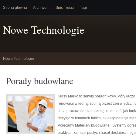
Strona główna
Archiwum
Spis Treści
Tagi
Nowe Technologie
Nowe Technologie
Porady budowlane
Kursy Marko to serwis poradnikowy, który łączy 
renowacji w jedną, spójną przestrzeń wiedzy. T
chcą pracować bezpieczniej, rozumieć, jak fu
decyzje w tematach takich jak eksploatacja mas
Polecamy Materiały budowlane i Systemy ogrzew
praktyce: zamiast pustych haseł dostajesz mięs