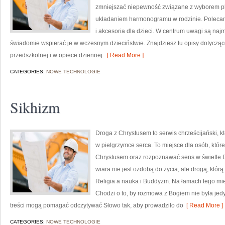
zmniejszać niepewność związane z wyborem pl
układaniem harmonogramu w rodzinie. Polecamy
i akcesoria dla dzieci. W centrum uwagi są najm
świadomie wspierać je w wczesnym dzieciństwie. Znajdziesz tu opisy dotycząc
przedszkolnej i w opiece dziennej.
[ Read More ]
CATEGORIES:
NOWE TECHNOLOGIE
Sikhizm
Droga z Chrystusem to serwis chrześcijański, 
w pielgrzymce serca. To miejsce dla osób, które
Chrystusem oraz rozpoznawać sens w świetle Do
wiara nie jest ozdobą do życia, ale drogą, któr
Religia a nauka i Buddyzm. Na łamach tego mie
Chodzi o to, by rozmowa z Bogiem nie była jed
treści mogą pomagać odczytywać Słowo tak, aby prowadziło do
[ Read More ]
CATEGORIES:
NOWE TECHNOLOGIE