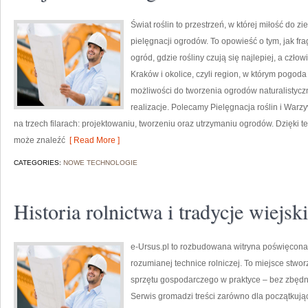
Świat roślin to przestrzeń, w której miłość do zi
pielęgnacji ogrodów. To opowieść o tym, jak fr
ogród, gdzie rośliny czują się najlepiej, a czło
Kraków i okolice, czyli region, w którym pogo
możliwości do tworzenia ogrodów naturalistyc
realizacje. Polecamy Pielęgnacja roślin i Warzy
na trzech filarach: projektowaniu, tworzeniu oraz utrzymaniu ogrodów. Dzięki te
może znaleźć
[ Read More ]
CATEGORIES:
NOWE TECHNOLOGIE
Historia rolnictwa i tradycje wiejsk
e-Ursus.pl to rozbudowana witryna poświęco
rozumianej technice rolniczej. To miejsce stwo
sprzętu gospodarczego w praktyce – bez zbędne
Serwis gromadzi treści zarówno dla początkujący