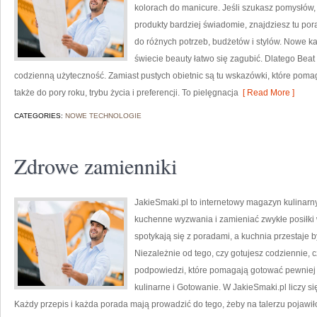
kolorach do manicure. Jeśli szukasz pomysłów, 
produkty bardziej świadomie, znajdziesz tu po
do różnych potrzeb, budżetów i stylów. Nowe k
świecie beauty łatwo się zagubić. Dlatego Beat
codzienną użyteczność. Zamiast pustych obietnic są tu wskazówki, które pomag
także do pory roku, trybu życia i preferencji. To pielęgnacja
[ Read More ]
CATEGORIES:
NOWE TECHNOLOGIE
Zdrowe zamienniki
JakieSmaki.pl to internetowy magazyn kulinarny
kuchenne wyzwania i zamieniać zwykłe posiłki 
spotykają się z poradami, a kuchnia przestaje b
Niezależnie od tego, czy gotujesz codziennie, c
podpowiedzi, które pomagają gotować pewniej 
kulinarne i Gotowanie. W JakieSmaki.pl liczy si
Każdy przepis i każda porada mają prowadzić do tego, żeby na talerzu pojawiło