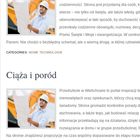
codzienności. Strona jest przystanią dla osób, 
wierze – nie tylko od święta, ale także wtedy, g
ukierunkowywać w taki sposób, by duchowość sta
przenikały codzienne obowiązki, rozmowy, decyzj
Pismo Święte i Misje i ewangelizacja. W centru
Panem. Nie chodzi o bezbłędny schemat, ale o wierną drogę, w której człowiek
CATEGORIES:
NOWE TECHNOLOGIE
Ciąża i poród
Przedszkole w Wielichowie to portal inspiracji 
niemowlętach oraz opiekunach, którzy chcą ws
świadomy. Strona gromadzi konkretne porady d
wychowania, a także tego, jak budować relację 
informacje przekładają się na działania, dzięk
rozwiązania w domu i w grupie przedszkolnej. 
Na stronie znajdziesz propozycje na czas wspólny dopasowane do etapu rozw