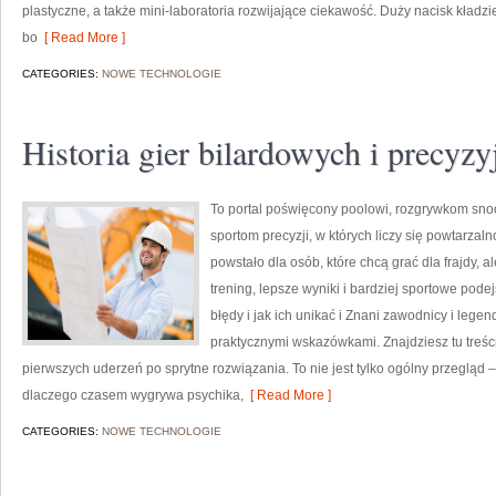
plastyczne, a także mini-laboratoria rozwijające ciekawość. Duży nacisk kład
bo
[ Read More ]
CATEGORIES:
NOWE TECHNOLOGIE
Historia gier bilardowych i precyzy
To portal poświęcony poolowi, rozgrywkom sno
sportom precyzji, w których liczy się powtarzal
powstało dla osób, które chcą grać dla frajdy, al
trening, lepsze wyniki i bardziej sportowe pod
błędy i jak ich unikać i Znani zawodnicy i lege
praktycznymi wskazówkami. Znajdziesz tu treści
pierwszych uderzeń po sprytne rozwiązania. To nie jest tylko ogólny przegląd 
dlaczego czasem wygrywa psychika,
[ Read More ]
CATEGORIES:
NOWE TECHNOLOGIE