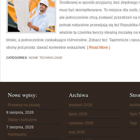
Środkowej w sposób przyjazny, bez zbędnego 
musi być skomplikowane. To miejsce dla osób, 
ale jednocześnie chcą zostawić przestrzeń na
jednak naturalnie przewijają się też Republika Au
właśnie ta czwórka tworzy idealną mozaikę na kr
blisko, a jednocześnie zaskakująco różnorodne. Zobacz też: Tajemnicze i opuszc
strony jest prosta: dawać konkretne wskazówki
[ Read More ]
CATEGORIES:
NOWE TECHNOLOGIE
Nowe wpisy:
Archiwa
Stro
Przepisy na obiady
sierpień 2026
Arch
8 sierpnia, 2026
lipiec 2026
Spis T
Stawy i kończyny
czerwiec 2026
Tagi
7 sierpnia, 2026
maj 2026
Harlequiny