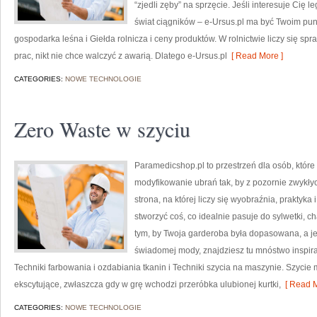
“zjedli zęby” na sprzęcie. Jeśli interesuje Cię 
świat ciągników – e-Ursus.pl ma być Twoim pu
gospodarka leśna i Giełda rolnicza i ceny produktów. W rolnictwie liczy się s
prac, nikt nie chce walczyć z awarią. Dlatego e-Ursus.pl
[ Read More ]
CATEGORIES:
NOWE TECHNOLOGIE
Zero Waste w szyciu
Paramedicshop.pl to przestrzeń dla osób, któr
modyfikowanie ubrań tak, by z pozornie zwykłyc
strona, na której liczy się wyobraźnia, praktyk
stworzyć coś, co idealnie pasuje do sylwetki, c
tym, by Twoja garderoba była dopasowana, a j
świadomej mody, znajdziesz tu mnóstwo inspira
Techniki farbowania i ozdabiania tkanin i Techniki szycia na maszynie. Szycie
ekscytujące, zwłaszcza gdy w grę wchodzi przeróbka ulubionej kurtki,
[ Read M
CATEGORIES:
NOWE TECHNOLOGIE