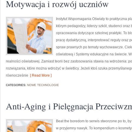
Motywacja i rozwój uczniów
Instytut Wspomagania Oświaty to praktyczna pl
którym pedagodzy, liderzy szkół, studenci oraz
opracowania dotyczące szkolnej praktyki. To bl
pracę dydaktyczną, interpretować reguły ora
spraw prawnych po tematy wychowawcze. Cieka
oświatową i Systemy edukacyjne na świecie. W 
realności oświatowej. Zamiast teorii bez zastosowania stawia na wdrożenia: po
rozwiązania, które można wdrożyć w świetlicy. Jeżeli ktoś szuka przemyślan
równocześnie
[ Read More ]
CATEGORIES:
NOWE TECHNOLOGIE
Anti-Aging i Pielęgnacja Przeciw
Beat the boredom to serwis stworzone po to, by
w przyjemny nawyk. To kompendium o kosmety