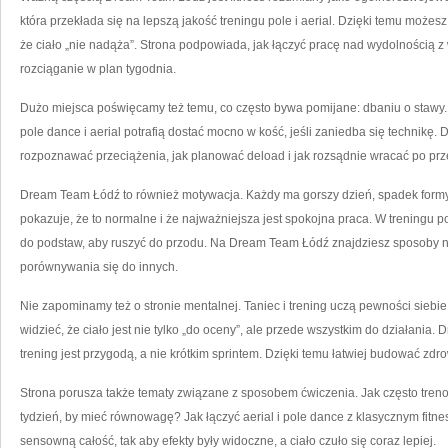
która przekłada się na lepszą jakość treningu pole i aerial. Dzięki temu możesz
że ciało „nie nadąża”. Strona podpowiada, jak łączyć pracę nad wydolnością z
rozciąganie w plan tygodnia.
Dużo miejsca poświęcamy też temu, co często bywa pomijane: dbaniu o stawy. Na
pole dance i aerial potrafią dostać mocno w kość, jeśli zaniedba się technikę.
rozpoznawać przeciążenia, jak planować deload i jak rozsądnie wracać po prz
Dream Team Łódź to również motywacja. Każdy ma gorszy dzień, spadek formy 
pokazuje, że to normalne i że najważniejsza jest spokojna praca. W treningu p
do podstaw, aby ruszyć do przodu. Na Dream Team Łódź znajdziesz sposoby na 
porównywania się do innych.
Nie zapominamy też o stronie mentalnej. Taniec i trening uczą pewności siebie
widzieć, że ciało jest nie tylko „do oceny”, ale przede wszystkim do działani
trening jest przygodą, a nie krótkim sprintem. Dzięki temu łatwiej budować zdr
Strona porusza także tematy związane z sposobem ćwiczenia. Jak często tren
tydzień, by mieć równowagę? Jak łączyć aerial i pole dance z klasycznym fi
sensowną całość, tak aby efekty były widoczne, a ciało czuło się coraz lepiej.