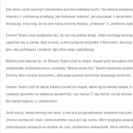
Dla wielu osób ważnym elementem jest też estetyka ruchu. Na stronie pojawiaj
również z codzienną praktyką: jak budować lekkość, jak pracować z akcentem, j
drobiazgi: linia nóg, bo to one robią różnicę między „zrobione” a „zrobione pięk
Dream Team Łódź podkreśla też, że nie ma jednej drogi. Jedni kochają trening s
zakocha się w aerial, ktoś w pole, a ktoś połączy wszystko z fitnessem, tworzą
tym, aby próbować i znaleźć styl, który daje satysfakcję.
Ważne jest również to, że Dream Team Łódź to ekipa. Nawet jeśli trenujesz indy
wskazówki, doświadczenia i pomysły. Strona może być Twoim miejscem powrot
trening albo chcesz zrozumieć, dlaczego pewne elementy sprawiają trudność.
Dream Team Łódź to także lokalny punkt na mapie, które łączy klimat miasta z 
szukasz sposobu na większą sprawność, czy marzy Ci się Aerial, na tej stroni
ten świat mądrze i z uśmiechem.
Jeśli lubisz, kiedy trening ma sens, a nie jest przypadkowym zlepkiem ćwiczeń
chcesz wzmocnić ciało i jednocześnie nauczyć się ruchu, który wygląda zjawis
potrzebujesz wsparcia w drodze do celu, dostaniesz wskazówki, które można w