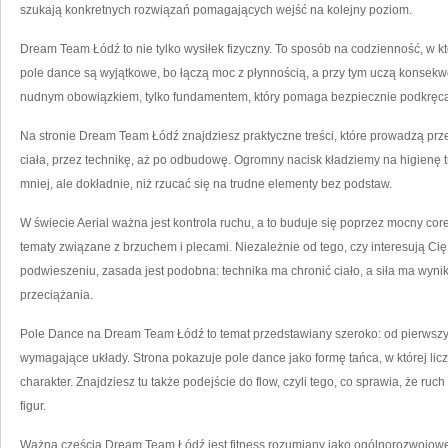
szukają konkretnych rozwiązań pomagających wejść na kolejny poziom.
Dream Team Łódź to nie tylko wysiłek fizyczny. To sposób na codzienność, w któ
pole dance są wyjątkowe, bo łączą moc z płynnością, a przy tym uczą konsekwenc
nudnym obowiązkiem, tylko fundamentem, który pomaga bezpiecznie podkręca
Na stronie Dream Team Łódź znajdziesz praktyczne treści, które prowadzą prz
ciała, przez technikę, aż po odbudowę. Ogromny nacisk kładziemy na higienę tre
mniej, ale dokładnie, niż rzucać się na trudne elementy bez podstaw.
W świecie Aerial ważna jest kontrola ruchu, a to buduje się poprzez mocny core
tematy związane z brzuchem i plecami. Niezależnie od tego, czy interesują Cię a
podwieszeniu, zasada jest podobna: technika ma chronić ciało, a siła ma wyn
przeciążania.
Pole Dance na Dream Team Łódź to temat przedstawiany szeroko: od pierwszych
wymagające układy. Strona pokazuje pole dance jako formę tańca, w której liczy
charakter. Znajdziesz tu także podejście do flow, czyli tego, co sprawia, że ruc
figur.
Ważną częścią Dream Team Łódź jest fitness rozumiany jako ogólnorozwojowe