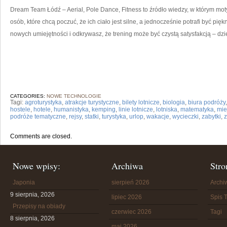
Dream Team Łódź – Aerial, Pole Dance, Fitness to źródło wiedzy, w którym mot
osób, które chcą poczuć, że ich ciało jest silne, a jednocześnie potrafi być pię
nowych umiejętności i odkrywasz, że trening może być czystą satysfakcją – dzi
CATEGORIES:
NOWE TECHNOLOGIE
Tagi:
agroturystyka
,
atrakcje turystyczne
,
bilety lotnicze
,
biologia
,
biura podróży
hostele
,
hotele
,
humanistyka
,
kemping
,
linie lotnicze
,
lotniska
,
matematyka
,
mie
podróże tematyczne
,
rejsy
,
statki
,
turystyka
,
urlop
,
wakacje
,
wycieczki
,
zabytki
,
Comments are closed.
Nowe wpisy:
Archiwa
Stro
Japonia
sierpień 2026
Arch
9 sierpnia, 2026
lipiec 2026
Spis T
Przepisy na obiady
czerwiec 2026
Tagi
8 sierpnia, 2026
maj 2026