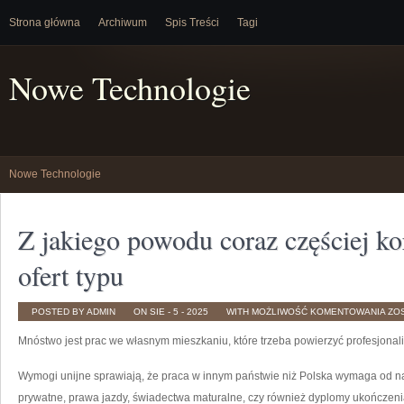
Strona główna
Archiwum
Spis Treści
Tagi
Nowe Technologie
Nowe Technologie
Z jakiego powodu coraz częściej ko
ofert typu
Z
POSTED BY ADMIN
ON SIE - 5 - 2025
WITH
MOŻLIWOŚĆ KOMENTOWANIA
ZO
JA
PO
Mnóstwo jest prac we własnym mieszkaniu, które trzeba powierzyć profesjonal
CO
CZĘ
KO
Z
Wymogi unijne sprawiają, że praca w innym państwie niż Polska wymaga od n
US
I
prywatne, prawa jazdy, świadectwa maturalne, czy również dyplomy ukończeni
OF