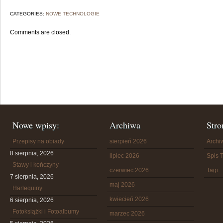
CATEGORIES:
NOWE TECHNOLOGIE
Comments are closed.
Nowe wpisy:
Archiwa
Stro
Przepisy na obiady
sierpień 2026
Arch
8 sierpnia, 2026
lipiec 2026
Spis T
Stawy i kończyny
czerwiec 2026
Tagi
7 sierpnia, 2026
maj 2026
Harlequiny
kwiecień 2026
6 sierpnia, 2026
Fotoksiążki i Fotoalbumy
marzec 2026