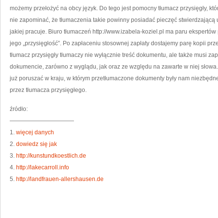
TY
możemy przełożyć na obcy język. Do tego jest pomocny tłumacz przysięgły, kt
nie zapominać, że tłumaczenia takie powinny posiadać pieczęć stwierdzającą 
jakiej pracuje. Biuro tłumaczeń http://www.izabela-koziel.pl ma paru ekspertów
jego „przysięgłość”. Po zapłaceniu stosownej zapłaty dostajemy parę kopii 
tłumacz przysięgły tłumaczy nie wyłącznie treść dokumentu, ale także musi z
dokumencie, zarówno z wyglądu, jak oraz ze względu na zawarte w niej słowa.
już poruszać w kraju, w którym przetłumaczone dokumenty były nam niezbędn
przez tłumacza przysięgłego.
źródło:
———————————
1.
więcej danych
2.
dowiedz się jak
3.
http://kunstundkoestlich.de
4.
http://lakecarroll.info
5.
http://landfrauen-allershausen.de