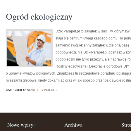
Ogród ekologiczny
DzikiParapet.pl to zakątek w sieci, w którym k
stają się centrum uwagi każdego domu. To port
zamienić swój okienny zakątek w zieloną oazę, 
podpowiedzi. Na DzikiParapet.pl poznasz wszys
podopieczni nie tylko przeżyły, ale naprawdę 
Rośliny egzotyczne i Dekoracje ogrodowe DIY. 
o uprawie kwiatów pokojowych. Znajdziesz tu szczegółowe poradniki opisujące
mieszanki glebowe, kiedy dokarmiać oraz w jaki sposób przenosić swoje roślin
CATEGORIES:
NOWE TECHNOLOGIE
Nowe wpisy:
Archiwa
Stro