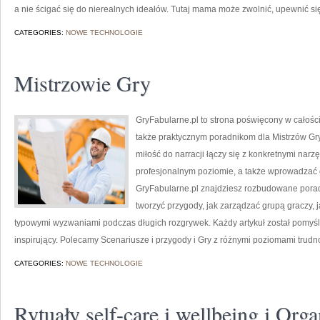
a nie ścigać się do nierealnych ideałów. Tutaj mama może zwolnić, upewnić się
CATEGORIES:
NOWE TECHNOLOGIE
Mistrzowie Gry
GryFabularne.pl to strona poświęcony w całoś
także praktycznym poradnikom dla Mistrzów Gry
miłość do narracji łączy się z konkretnymi na
profesjonalnym poziomie, a także wprowadzać 
GryFabularne.pl znajdziesz rozbudowane poradn
tworzyć przygody, jak zarządzać grupą graczy, 
typowymi wyzwaniami podczas długich rozgrywek. Każdy artykuł został pomyśla
inspirujący. Polecamy Scenariusze i przygody i Gry z różnymi poziomami trudno
CATEGORIES:
NOWE TECHNOLOGIE
Rytuały self-care i wellbeing i Orga