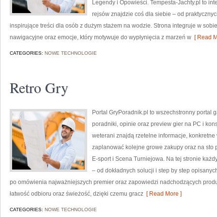
Legendy i Opowieści. Tempesta-Jachty.pl to int
rejsów znajdzie coś dla siebie – od praktyczny
inspirujące treści dla osób z dużym stażem na wodzie. Strona integruje w sobie
nawigacyjne oraz emocje, który motywuje do wypłynięcia z marzeń w
[ Read M
CATEGORIES:
NOWE TECHNOLOGIE
Retro Gry
Portal GryPoradnik.pl to wszechstronny portal 
poradniki, opinie oraz preview gier na PC i kon
weterani znajdą rzetelne informacje, konkretne
zaplanować kolejne growe zakupy oraz na sto p
E-sport i Scena Turniejowa. Na tej stronie każd
– od dokładnych solucji i step by step opisanyc
po omówienia najważniejszych premier oraz zapowiedzi nadchodzących produkcj
łatwość odbioru oraz świeżość, dzięki czemu gracz
[ Read More ]
CATEGORIES:
NOWE TECHNOLOGIE