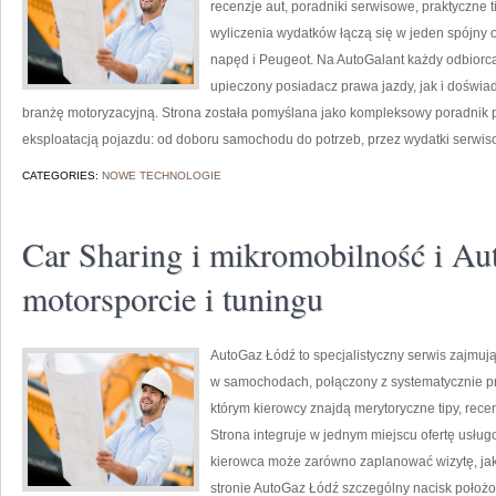
recenzje aut, poradniki serwisowe, praktyczne t
wyliczenia wydatków łączą się w jeden spójny o
napęd i Peugeot. Na AutoGalant każdy odbiorca
upieczony posiadacz prawa jazdy, jak i doświadc
branżę motoryzacyjną. Strona została pomyślana jako kompleksowy poradnik p
eksploatacją pojazdu: od doboru samochodu do potrzeb, przez wydatki serwis
CATEGORIES:
NOWE TECHNOLOGIE
Car Sharing i mikromobilność i Au
motorsporcie i tuningu
AutoGaz Łódź to specjalistyczny serwis zajmuj
w samochodach, połączony z systematycznie 
którym kierowcy znajdą merytoryczne tipy, recen
Strona integruje w jednym miejscu ofertę usług
kierowca może zarówno zaplanować wizytę, jak
stronie AutoGaz Łódź szczególny nacisk położo