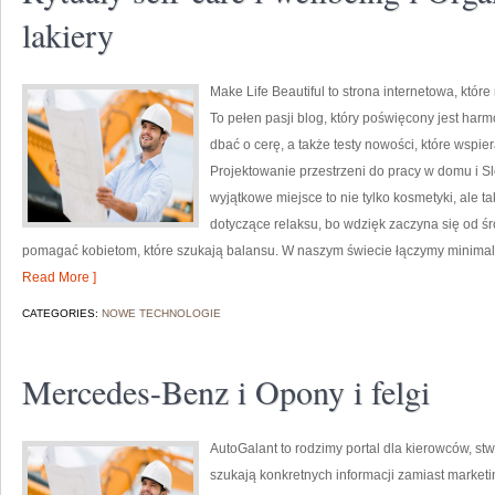
lakiery
Make Life Beautiful to strona internetowa, któr
To pełen pasji blog, który poświęcony jest harmon
dbać o cerę, a także testy nowości, które wspi
Projektowanie przestrzeni do pracy w domu i S
wyjątkowe miejsce to nie tylko kosmetyki, ale t
dotyczące relaksu, bo wdzięk zaczyna się od śro
pomagać kobietom, które szukają balansu. W naszym świecie łączymy minimali
Read More ]
CATEGORIES:
NOWE TECHNOLOGIE
Mercedes-Benz i Opony i felgi
AutoGalant to rodzimy portal dla kierowców, stw
szukają konkretnych informacji zamiast market