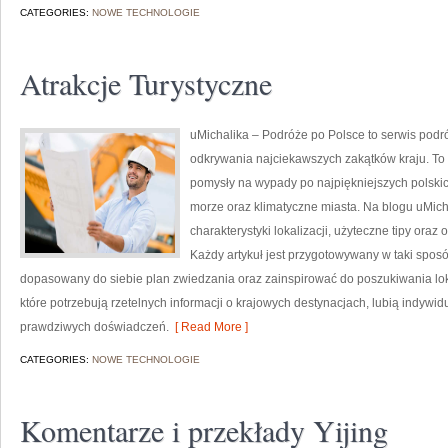
CATEGORIES:
NOWE TECHNOLOGIE
Atrakcje Turystyczne
uMichalika – Podróże po Polsce to serwis podr
odkrywania najciekawszych zakątków kraju. To
pomysły na wypady po najpiękniejszych polskic
morze oraz klimatyczne miasta. Na blogu uMic
charakterystyki lokalizacji, użyteczne tipy oraz
Każdy artykuł jest przygotowywany w taki spos
dopasowany do siebie plan zwiedzania oraz zainspirować do poszukiwania lokal
które potrzebują rzetelnych informacji o krajowych destynacjach, lubią indyw
prawdziwych doświadczeń.
[ Read More ]
CATEGORIES:
NOWE TECHNOLOGIE
Komentarze i przekłady Yijing