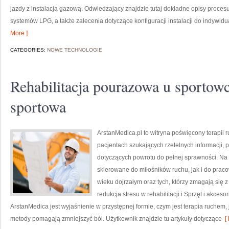
jazdy z instalacją gazową. Odwiedzający znajdzie tutaj dokładne opisy procesu
systemów LPG, a także zalecenia dotyczące konfiguracji instalacji do indywidu
More ]
CATEGORIES:
NOWE TECHNOLOGIE
Rehabilitacja pourazowa u sportowc
sportowa
ArstanMedica.pl to witryna poświęcony terapii 
pacjentach szukających rzetelnych informacji, p
dotyczących powrotu do pełnej sprawności. Na 
skierowane do miłośników ruchu, jak i do prac
wieku dojrzałym oraz tych, którzy zmagają się 
redukcja stresu w rehabilitacji i Sprzęt i akces
ArstanMedica jest wyjaśnienie w przystępnej formie, czym jest terapia ruchem,
metody pomagają zmniejszyć ból. Użytkownik znajdzie tu artykuły dotyczące
[ 