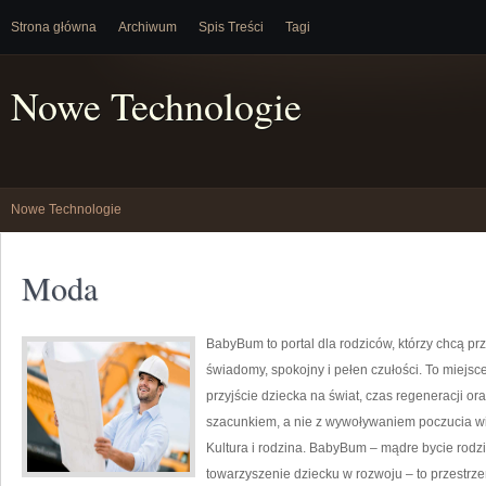
Strona główna
Archiwum
Spis Treści
Tagi
Nowe Technologie
Nowe Technologie
Moda
BabyBum to portal dla rodziców, którzy chcą p
świadomy, spokojny i pełen czułości. To miejsc
przyjście dziecka na świat, czas regeneracji or
szacunkiem, a nie z wywoływaniem poczucia win
Kultura i rodzina. BabyBum – mądre bycie rodz
towarzyszenie dziecku w rozwoju – to przestrzeń 