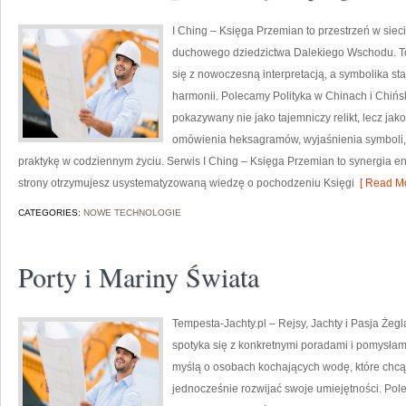
I Ching – Księga Przemian to przestrzeń w sieci
duchowego dziedzictwa Dalekiego Wschodu. To w
się z nowoczesną interpretacją, a symbolika 
harmonii. Polecamy Polityka w Chinach i Chiński
pokazywany nie jako tajemniczy relikt, lecz jak
omówienia heksagramów, wyjaśnienia symboli,
praktykę w codziennym życiu. Serwis I Ching – Księga Przemian to synergia e
strony otrzymujesz usystematyzowaną wiedzę o pochodzeniu Księgi
[ Read Mo
CATEGORIES:
NOWE TECHNOLOGIE
Porty i Mariny Świata
Tempesta-Jachty.pl – Rejsy, Jachty i Pasja Żegl
spotyka się z konkretnymi poradami i pomysłami
myślą o osobach kochających wodę, które chc
jednocześnie rozwijać swoje umiejętności. Pol