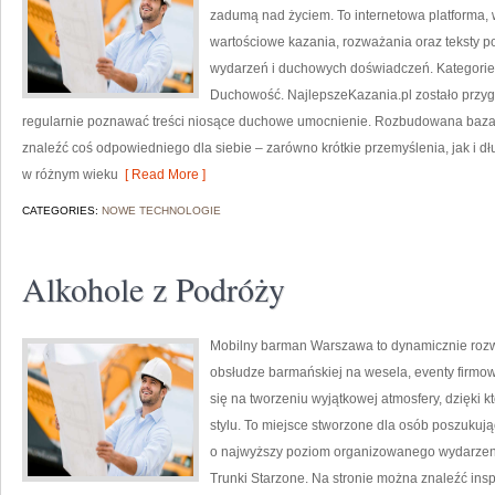
zadumą nad życiem. To internetowa platforma,
wartościowe kazania, rozważania oraz teksty 
wydarzeń i duchowych doświadczeń. Kategorie n
Duchowość. NajlepszeKazania.pl zostało przyg
regularnie poznawać treści niosące duchowe umocnienie. Rozbudowana baza 
znaleźć coś odpowiedniego dla siebie – zarówno krótkie przemyślenia, jak i d
w różnym wieku
[ Read More ]
CATEGORIES:
NOWE TECHNOLOGIE
Alkohole z Podróży
Mobilny barman Warszawa to dynamicznie rozwi
obsłudze barmańskiej na wesela, eventy firmow
się na tworzeniu wyjątkowej atmosfery, dzięk
stylu. To miejsce stworzone dla osób poszukują
o najwyższy poziom organizowanego wydarzenia
Trunki Starzone. Na stronie można znaleźć insp