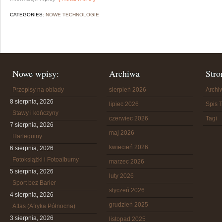
CATEGORIES:
NOWE TECHNOLOGIE
Nowe wpisy:
Archiwa
Stro
Przepisy na obiady
sierpień 2026
Arch
8 sierpnia, 2026
lipiec 2026
Spis T
Stawy i kończyny
czerwiec 2026
Tagi
7 sierpnia, 2026
maj 2026
Harlequiny
kwiecień 2026
6 sierpnia, 2026
Fotoksiążki i Fotoalbumy
marzec 2026
5 sierpnia, 2026
luty 2026
Sport bez Barier
styczeń 2026
4 sierpnia, 2026
grudzień 2025
Atlas (Afryka Północna)
3 sierpnia, 2026
listopad 2025