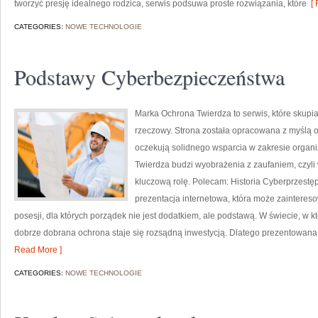
tworzyć presję idealnego rodzica, serwis podsuwa proste rozwiązania, które
[ 
CATEGORIES:
NOWE TECHNOLOGIE
Podstawy Cyberbezpieczeństwa
Marka Ochrona Twierdza to serwis, które skupi
rzeczowy. Strona została opracowana z myślą o o
oczekują solidnego wsparcia w zakresie organ
Twierdza budzi wyobrażenia z zaufaniem, czyli
kluczową rolę. Polecam: Historia Cyberprzestę
prezentacja internetowa, która może zaintereso
posesji, dla których porządek nie jest dodatkiem, ale podstawą. W świecie, w 
dobrze dobrana ochrona staje się rozsądną inwestycją. Dlatego prezentowana
Read More ]
CATEGORIES:
NOWE TECHNOLOGIE