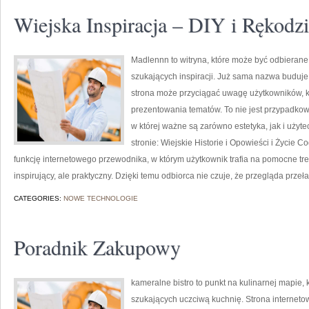
Wiejska Inspiracja – DIY i Rękodzi
Madlennn to witryna, które może być odbierane 
szukających inspiracji. Już sama nazwa buduje
strona może przyciągać uwagę użytkowników, kt
prezentowania tematów. To nie jest przypadkowy
w której ważne są zarówno estetyka, jak i uży
stronie: Wiejskie Historie i Opowieści i Życie
funkcję internetowego przewodnika, w którym użytkownik trafia na pomocne tre
inspirujący, ale praktyczny. Dzięki temu odbiorca nie czuje, że przegląda prze
CATEGORIES:
NOWE TECHNOLOGIE
Poradnik Zakupowy
kameralne bistro to punkt na kulinarnej mapie,
szukających uczciwą kuchnię. Strona interneto