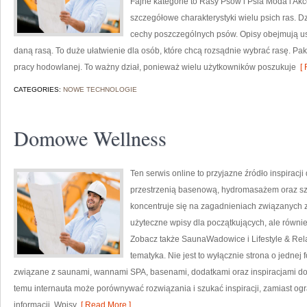
Fajne kategorie to Rasy Psów i Psia Moda i Ak
szczegółowe charakterystyki wielu psich ras. 
cechy poszczególnych psów. Opisy obejmują usp
daną rasą. To duże ułatwienie dla osób, które chcą rozsądnie wybrać rasę. P
pracy hodowlanej. To ważny dział, ponieważ wielu użytkowników poszukuje
[ 
CATEGORIES:
NOWE TECHNOLOGIE
Domowe Wellness
Ten serwis online to przyjazne źródło inspiracji 
przestrzenią basenową, hydromasażem oraz s
koncentruje się na zagadnieniach związanych z
użyteczne wpisy dla początkujących, ale równ
Zobacz także SaunaWadowice i Lifestyle & Rela
tematyka. Nie jest to wyłącznie strona o jednej
związane z saunami, wannami SPA, basenami, dodatkami oraz inspiracjami do u
temu internauta może porównywać rozwiązania i szukać inspiracji, zamiast o
informacji. Wpisy
[ Read More ]