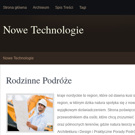
Strona główna
Archiwum
Spis Treści
Tagi
Nowe Technologie
Nowe Technologie
Rodzinne Podróże
kraje nordyckie to region, które od dawna kus
region, w którym dzika natura spotyka się z n
wyjątkowym doświadczeniem. Strona poświęcona
przewodnikiem dla osób, które chcą zrozumieć Da
oraz północnych terenów, gdzie natura tworzy w
Architektura i Design i Praktyczne Porady Podró