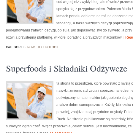
coś więcej niż zwykły blog, ale również przew
spotyka się z przygotowaniem. Polecam Moda Ś
łamach portalu odbiorca natrafi na obszerne mat
tendencji, a także ważnych decyzji poprzedzaj
podejmowaniu trafnych decyzji, opisują, jak dopasować styl do sylwetki, a przy
rozwija przystępną platformę, w której porady dla przyszłych małżonków
[ Read
CATEGORIES:
NOWE TECHNOLOGIE
Superfoods i Składniki Odżywcze
ta strona to przestrzeń, które powstało z myśl
nawyki, zmienić styl życia i spojrzeć na jedze
poświęcony tematom takim jak gubienie zbędny
a także dobre samopoczucie. Każdy, kto szuka mot
pewniej, znajdzie tutaj przydatne artykuły. Pole
Ruch. Na stronie publikowane są materiały, któ
surowych ograniczeń. Wręcz przeciwnie, celem serwisu jest udowodnienie, ż