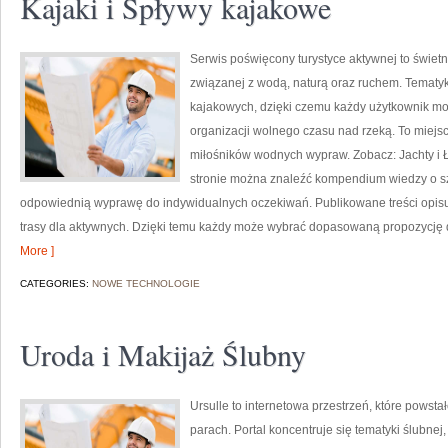
Kajaki i Spływy kajakowe
Serwis poświęcony turystyce aktywnej to świetn
związanej z wodą, naturą oraz ruchem. Tematyk
kajakowych, dzięki czemu każdy użytkownik mo
organizacji wolnego czasu nad rzeką. To miejsc
miłośników wodnych wypraw. Zobacz: Jachty i Ł
stronie można znaleźć kompendium wiedzy o s
odpowiednią wyprawę do indywidualnych oczekiwań. Publikowane treści opisują
trasy dla aktywnych. Dzięki temu każdy może wybrać dopasowaną propozycję 
More ]
CATEGORIES:
NOWE TECHNOLOGIE
Uroda i Makijaż Ślubny
Ursulle to internetowa przestrzeń, które powst
parach. Portal koncentruje się tematyki ślubnej