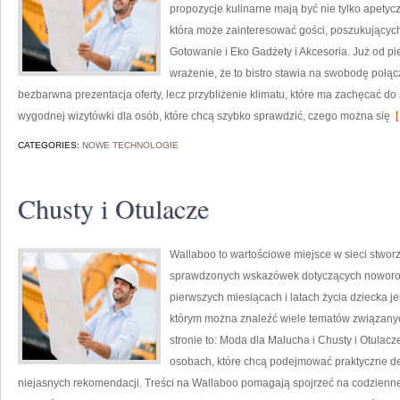
propozycje kulinarne mają być nie tylko apetyc
która może zainteresować gości, poszukujący
Gotowanie i Eko Gadżety i Akcesoria. Już od p
wrażenie, że to bistro stawia na swobodę połąc
bezbarwna prezentacja oferty, lecz przybliżenie klimatu, które ma zachęcać do 
wygodnej wizytówki dla osób, które chcą szybko sprawdzić, czego można się
[
CATEGORIES:
NOWE TECHNOLOGIE
Chusty i Otulacze
Wallaboo to wartościowe miejsce w sieci stworz
sprawdzonych wskazówek dotyczących noworodk
pierwszych miesiącach i latach życia dziecka j
którym można znaleźć wiele tematów związany
stronie to: Moda dla Malucha i Chusty i Otulac
osobach, które chcą podejmować praktyczne dec
niejasnych rekomendacji. Treści na Wallaboo pomagają spojrzeć na codzienne