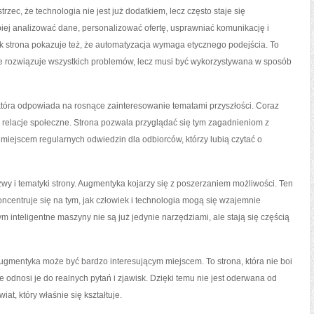
c, że technologia nie jest już dodatkiem, lecz często staje się
iej analizować dane, personalizować ofertę, usprawniać komunikację i
k strona pokazuje też, że automatyzacja wymaga etycznego podejścia. To
ie rozwiązuje wszystkich problemów, lecz musi być wykorzystywana w sposób
która odpowiada na rosnące zainteresowanie tematami przyszłości. Coraz
 relacje społeczne. Strona pozwala przyglądać się tym zagadnieniom z
 miejscem regularnych odwiedzin dla odbiorców, którzy lubią czytać o
zwy i tematyki strony. Augmentyka kojarzy się z poszerzaniem możliwości. Ten
ncentruje się na tym, jak człowiek i technologia mogą się wzajemnie
 inteligentne maszyny nie są już jedynie narzędziami, ale stają się częścią
Augmentyka może być bardzo interesującym miejscem. To strona, która nie boi
 odnosi je do realnych pytań i zjawisk. Dzięki temu nie jest oderwana od
at, który właśnie się kształtuje.