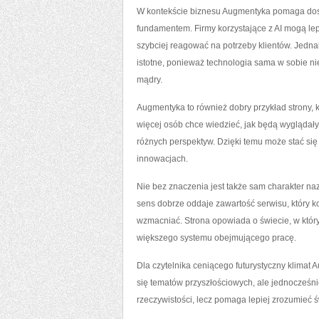
W kontekście biznesu Augmentyka pomaga dostrze
fundamentem. Firmy korzystające z AI mogą lep
szybciej reagować na potrzeby klientów. Jedna
istotne, ponieważ technologia sama w sobie n
mądry.
Augmentyka to również dobry przykład strony, 
więcej osób chce wiedzieć, jak będą wyglądały
różnych perspektyw. Dzięki temu może stać się
innowacjach.
Nie bez znaczenia jest także sam charakter na
sens dobrze oddaje zawartość serwisu, który ko
wzmacniać. Strona opowiada o świecie, w którym
większego systemu obejmującego pracę.
Dla czytelnika ceniącego futurystyczny klimat 
się tematów przyszłościowych, ale jednocześnie
rzeczywistości, lecz pomaga lepiej zrozumieć świ