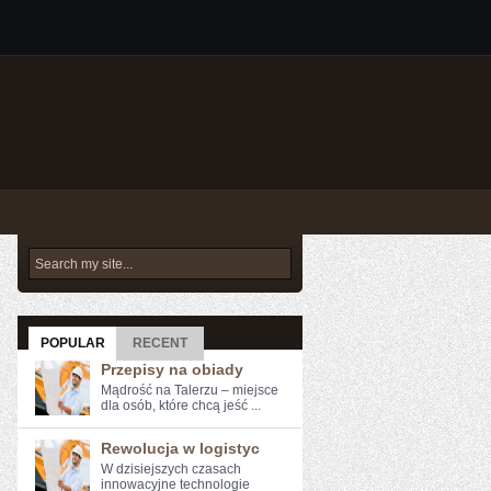
POPULAR
RECENT
Przepisy na obiady
Mądrość na Talerzu – miejsce
dla osób, które chcą jeść ...
Rewolucja w logistyc
W dzisiejszych czasach
innowacyjne technologie⁢