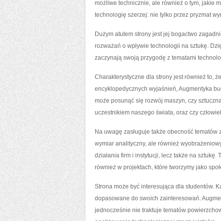
możliwe technicznie, ale również o tym, jakie
technologię szerzej: nie tylko przez pryzmat w
Dużym atutem strony jest jej bogactwo zagadni
rozważań o wpływie technologii na sztukę. Dz
zaczynają swoją przygodę z tematami technologi
Charakterystyczne dla strony jest również to, 
encyklopedycznych wyjaśnień, Augmentyka budu
może posunąć się rozwój maszyn, czy sztuczna 
uczestnikiem naszego świata, oraz czy człowiek
Na uwagę zasługuje także obecność tematów zw
wymiar analityczny, ale również wyobrażeniowy
działania firm i instytucji, lecz także na sztuk
również w projektach, które tworzymy jako spo
Strona może być interesująca dla studentów. Ka
dopasowane do swoich zainteresowań. Augment
jednocześnie nie traktuje tematów powierzcho