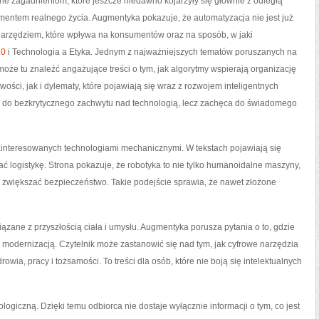
e zagadnieniom, które jeszcze niedawno kojarzyły się głównie z odległą
elementem realnego życia. Augmentyka pokazuje, że automatyzacja nie jest już
z narzędziem, które wpływa na konsumentów oraz na sposób, w jaki
.0
i Technologia a Etyka. Jednym z najważniejszych tematów poruszanych na
 może tu znaleźć angażujące treści o tym, jak algorytmy wspierają organizację
ści, jak i dylematy, które pojawiają się wraz z rozwojem inteligentnych
ię do bezkrytycznego zachwytu nad technologią, lecz zachęca do świadomego
interesowanych technologiami mechanicznymi. W tekstach pojawiają się
ć logistykę. Strona pokazuje, że robotyka to nie tylko humanoidalne maszyny,
ą zwiększać bezpieczeństwo. Takie podejście sprawia, że nawet złożone
ązane z przyszłością ciała i umysłu. Augmentyka porusza pytania o to, gdzie
modernizacją. Czytelnik może zastanowić się nad tym, jak cyfrowe narzędzia
ia, pracy i tożsamości. To treści dla osób, które nie boją się intelektualnych
logiczną. Dzięki temu odbiorca nie dostaje wyłącznie informacji o tym, co jest