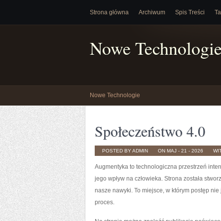
Strona główna
Archiwum
Spis Treści
Ta
Nowe Technologi
Nowe Technologie
Społeczeństwo 4.0
POSTED BY ADMIN
ON MAJ - 21 - 2026
WI
Augmentyka to technologiczna przestrzeń intern
jego wpływ na człowieka. Strona została stworzo
nasze nawyki. To miejsce, w którym postęp nie 
proces.