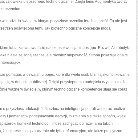
łość człowieka ulepszonego technologicznie. Dzięki temu Augmentyka tworzy
ych przemian.
wchodzi do świata, w którym przyszłość przenika teraźniejszość. To nie jest
rzestrzeń poświęcona temu, jak biotechnologiczne koncepcje mogą
tóre lubią zastanawiać się nad konsekwencjami postępu. Rozwój AI, robotyki
wieka niesie ze sobą szanse, ale również niepewność. Strona pokazuje oba te
interesujący.
oże pomagać w oswajaniu pojęć, które dla wielu osób brzmią skomplikowanie.
wiają się w debacie publicznej. Dzięki przystępnemu podejściu czytelnik może
lnie ważne w świecie, w którym technologiczne kompetencje stają się coraz
o przyszłość edukacji. Jeśli sztuczna inteligencja potrafi wspierać analizę
esy i pomagać w podejmowaniu decyzji, to zmienia się także sposób, w jaki
c szeroki kontekst technologii, może zachęcać do rozwijania takich
 że jej treści mają znaczenie nie tylko informacyjne, ale także praktyczne.