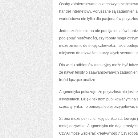
Osoby zainteresowane biznesowym zastosowanie
handel internetowy. Poruszane są zagadnieni
wartościowa nie tylko dla pasjonatów przyszłoś
Jednocześnie strona nie pomija tematów bardzi
pogłębiać nierówności, czy roboty mogą otrzym
może zmienić definicję człowieka. Takie podejś
miejscem do rozważania przyszłych scenariusz
Dla wielu odbiorców atrakcyjny może być także 
że nawet teksty o zaawansowanych zagadnieniac
treści łączące analizę.
Augmentyka pokazuje, że przyszłość nie jest cz
asystentach. Dzięki tekstom publikowanym na st
częścią rynku. To pomaga lepiej przygotować si
Strona może pełnić funkcję punktu startowego 
mniej oczywista. Augmentyka nie daje prostych
Czy AI może wspierać kreatywność? Czy roboty