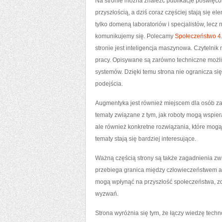
Na stronie można znaleźć publikacje poświęcon
przyszłością, a dziś coraz częściej stają się 
tylko domeną laboratoriów i specjalistów, lec
komunikujemy się. Polecamy
Społeczeństwo 4
stronie jest inteligencja maszynowa. Czytelnik
pracy. Opisywane są zarówno techniczne możliwo
systemów. Dzięki temu strona nie ogranicza s
podejścia.
Augmentyka jest również miejscem dla osób za
tematy związane z tym, jak roboty mogą wspiera
ale również konkretne rozwiązania, które mog
tematy stają się bardziej interesujące.
Ważną częścią strony są także zagadnienia zwi
przebiega granica między człowieczeństwem a 
mogą wpłynąć na przyszłość społeczeństwa, zdrow
wyzwań.
Strona wyróżnia się tym, że łączy wiedzę techno