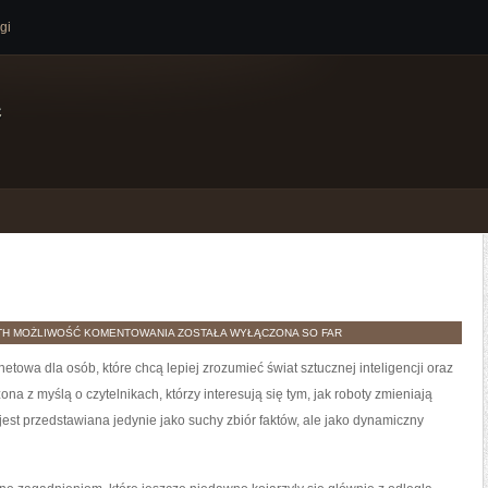
gi
e
SPOŁECZEŃSTWO
TH
MOŻLIWOŚĆ KOMENTOWANIA
ZOSTAŁA WYŁĄCZONA
SO FAR
4.0
etowa dla osób, które chcą lepiej zrozumieć świat sztucznej inteligencji oraz
na z myślą o czytelnikach, którzy interesują się tym, jak roboty zmieniają
jest przedstawiana jedynie jako suchy zbiór faktów, ale jako dynamiczny