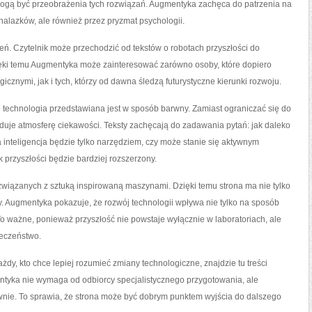
 mogą być przeobrażenia tych rozwiązań. Augmentyka zachęca do patrzenia na
ynalazków, ale również przez pryzmat psychologii.
eń. Czytelnik może przechodzić od tekstów o robotach przyszłości do
ięki temu Augmentyka może zainteresować zarówno osoby, które dopiero
cznymi, jak i tych, którzy od dawna śledzą futurystyczne kierunki rozwoju.
że technologia przedstawiana jest w sposób barwny. Zamiast ograniczać się do
je atmosferę ciekawości. Teksty zachęcają do zadawania pytań: jak daleko
inteligencja będzie tylko narzędziem, czy może stanie się aktywnym
 przyszłości będzie bardziej rozszerzony.
iązanych z sztuką inspirowaną maszynami. Dzięki temu strona ma nie tylko
. Augmentyka pokazuje, że rozwój technologii wpływa nie tylko na sposób
ę. To ważne, ponieważ przyszłość nie powstaje wyłącznie w laboratoriach, ale
łeczeństwo.
żdy, kto chce lepiej rozumieć zmiany technologiczne, znajdzie tu treści
yka nie wymaga od odbiorcy specjalistycznego przygotowania, ale
wnie. To sprawia, że strona może być dobrym punktem wyjścia do dalszego