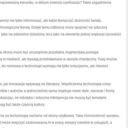
zapowiedzią kierunku, w którym zmierza cywilizacja? Takie zagadnienia
inny nie tylko informować, ale także tłumaczyć złożoność świata.
chnologiczne trendy. Dzięki temu odbiorca może spojrzeć na sztuczną
o jako na oddzielne dziedziny, lecz jako na elementy jednej większej opowieści
a strona może być szczególnie przydatna. Augmentyka pomaga
się w mediach, ale bywają przedstawiane w sposób chaotyczny. Tutaj można
, bo rozmowa o technologii wymaga nie tylko entuzjazmu, ale również
m, jak innowacje wpływają na literaturę. Współczesna technologia coraz
antów i autorów, a jednocześnie sama inspiruje nowe style, narracje i formy
kazując, że robotyka i sztuczna inteligencja nie muszą być tematami
ą być także częścią kultury.
nia na technologię zarówno od strony użytkowej. Taka różnorodność sprawia,
st może dotyczyć zastosowania AI w pracy, kolejny robotów w usługach, a