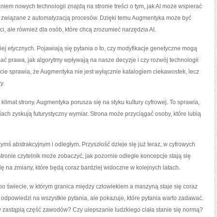
m nowych technologii znajdą na stronie treści o tym, jak AI może wspierać
a związane z automatyzacją procesów. Dzięki temu Augmentyka może być
ci, ale również dla osób, które chcą zrozumieć narzędzia AI.
ej etycznych. Pojawiają się pytania o to, czy modyfikacje genetyczne mogą
ać prawa, jak algorytmy wpływają na nasze decyzje i czy rozwój technologii
cie sprawia, że Augmentyka nie jest wyłącznie katalogiem ciekawostek, lecz
y.
klimat strony. Augmentyka porusza się na styku kultury cyfrowej. To sprawia,
h zyskują futurystyczny wymiar. Strona może przyciągać osoby, które lubią
ymś abstrakcyjnym i odległym. Przyszłość dzieje się już teraz, w cyfrowych
ronie czytelnik może zobaczyć, jak pozornie odległe koncepcje stają się
ę na zmiany, które będą coraz bardziej widoczne w kolejnych latach.
po świecie, w którym granica między człowiekiem a maszyną staje się coraz
 odpowiedzi na wszystkie pytania, ale pokazuje, które pytania warto zadawać.
 zastąpią część zawodów? Czy ulepszanie ludzkiego ciała stanie się normą?