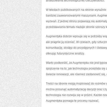
analizowania technologicznej rzeczywistości.
W tekstach publikowanych na stronie wyraźnie 
bardziej zaawansowanymi maszynami. Augmenty
wyzwań. Z jednej strony pojawiają się automaty
przedstawiania tematu nadaje stronie szerszy k
Augmentyka dobrze wpisuje się w potrzeby współ
ale pragnie ją oceniać. W czasach, gdy sztuczn
komunikację, dostęp do przystępnych i ciekawyc
oferując futurystyczne analizy.
Warto podkreślić, że Augmentyka nie jest typową
spojrzenie na to, jak technologia przeplata się 
świecie innowacji, ale również zastanowić się,
Treści na stronie mogą inspirować do rozmów o
można posunąć automatyzację decyzji oraz czy
technologia nie rozwija się w próżni. Każde no
Augmentyka pomaga te procesy nazwać.