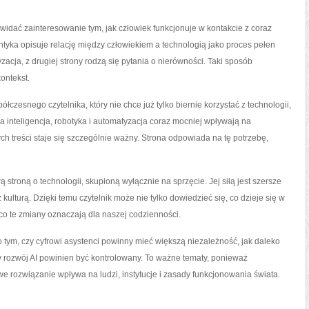
widać zainteresowanie tym, jak człowiek funkcjonuje w kontakcie z coraz
ka opisuje relację między człowiekiem a technologią jako proces pełen
zacja, z drugiej strony rodzą się pytania o nierówności. Taki sposób
ontekst.
czesnego czytelnika, który nie chce już tylko biernie korzystać z technologii,
a inteligencja, robotyka i automatyzacja coraz mocniej wpływają na
h treści staje się szczególnie ważny. Strona odpowiada na tę potrzebę,
 stroną o technologii, skupioną wyłącznie na sprzęcie. Jej siłą jest szersze
z kulturą. Dzięki temu czytelnik może nie tylko dowiedzieć się, co dzieje się w
 co te zmiany oznaczają dla naszej codzienności.
 tym, czy cyfrowi asystenci powinny mieć większą niezależność, jak daleko
 rozwój AI powinien być kontrolowany. To ważne tematy, ponieważ
we rozwiązanie wpływa na ludzi, instytucje i zasady funkcjonowania świata.