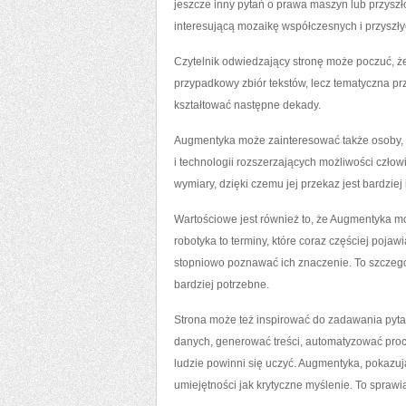
jeszcze inny pytań o prawa maszyn lub przysz
interesującą mozaikę współczesnych i przyszł
Czytelnik odwiedzający stronę może poczuć, że 
przypadkowy zbiór tekstów, lecz tematyczna p
kształtować następne dekady.
Augmentyka może zainteresować także osoby, k
i technologii rozszerzających możliwości czło
wymiary, dzięki czemu jej przekaz jest bardziej 
Wartościowe jest również to, że Augmentyka m
robotyka to terminy, które coraz częściej poja
stopniowo poznawać ich znaczenie. To szczegó
bardziej potrzebne.
Strona może też inspirować do zadawania pytań 
danych, generować treści, automatyzować proc
ludzie powinni się uczyć. Augmentyka, pokazują
umiejętności jak krytyczne myślenie. To sprawia,