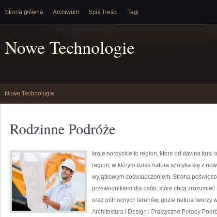
Strona główna
Archiwum
Spis Treści
Tagi
Nowe Technologie
Nowe Technologie
Rodzinne Podróże
kraje nordyckie to region, które od dawna kus
region, w którym dzika natura spotyka się z n
wyjątkowym doświadczeniem. Strona poświęcona
przewodnikiem dla osób, które chcą zrozumieć Da
oraz północnych terenów, gdzie natura tworzy w
Architektura i Design i Praktyczne Porady Podró