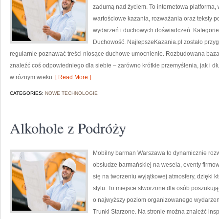
zadumą nad życiem. To internetowa platforma,
wartościowe kazania, rozważania oraz teksty 
wydarzeń i duchowych doświadczeń. Kategorie n
Duchowość. NajlepszeKazania.pl zostało przyg
regularnie poznawać treści niosące duchowe umocnienie. Rozbudowana baza 
znaleźć coś odpowiedniego dla siebie – zarówno krótkie przemyślenia, jak i d
w różnym wieku
[ Read More ]
CATEGORIES:
NOWE TECHNOLOGIE
Alkohole z Podróży
Mobilny barman Warszawa to dynamicznie rozwi
obsłudze barmańskiej na wesela, eventy firmow
się na tworzeniu wyjątkowej atmosfery, dzięk
stylu. To miejsce stworzone dla osób poszukują
o najwyższy poziom organizowanego wydarzenia
Trunki Starzone. Na stronie można znaleźć insp