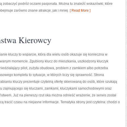
ną zobaczyć podróż oczami pasjonata. Można tu znaleźć wskazówki, które
bejmuje zarówno znane atrakcje, jak i mniej
[ Read More ]
ństwa Kierowcy
nie kluczy to wsparcie, która dla wielu osób okazuje się konieczna w
iwanym momencie. Zgubiony klucz do mieszkania, uszkodzony kluczyk
iedziałający pilot, zużyta obudowa, problem z zamkiem albo potrzeba
owego kompletu to sytuacje, w których liczy się sprawność. Strona
bianiu kluczy prezentuje czytelną ofertę skierowaną do osób, które szukają
tu zajmującego się kluczami, zamkami, kluczykami samochodowymi oraz
twem. Już na pierwszy rzut oka można odnieść wrażenie, że serwis został
cą tracić czasu na niejasne informacje. Tematyka strony jest czytelna: chodzi o