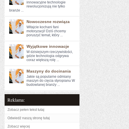
innowacyjne technologie⁢
rewolucjonizują ⁢nie tylko‍
branże‌ ...
Nowoczesne rozwiąza
Witajcie kochani fani ​
motoryzacji! ⁢Dziś chcemy
poruszyć temat, który ...
Wyjątkowe innowacje
W dzisiejszym rzeczywistości,⁤
gdzie⁣ technologia odgrywa
coraz większą rolę ...
Maszyny do docinania
Jakie są popularne odmiany
maszyn do cięcia styropianu W
budowlanej branży ...
Reklama:
Zobacz pełen tekst tutaj
Odwiedź naszą stronę tutaj
Zobacz więcej