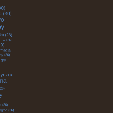
30)
a
(30)
wo
by
yka
(28)
dzieci
(24)
9)
rmacja
zny
(26)
gry
dyczne
na
26)
e
a
(26)
ogród
(26)