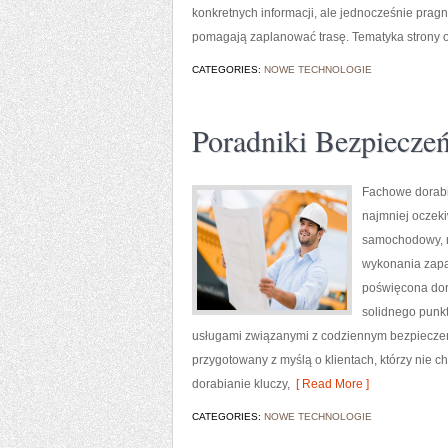
konkretnych informacji, ale jednocześnie prag
pomagają zaplanować trasę. Tematyka strony o
CATEGORIES:
NOWE TECHNOLOGIE
Poradniki Bezpiecze
Fachowe dorabia
najmniej oczek
samochodowy, n
wykonania zapas
poświęcona dora
solidnego punk
usługami związanymi z codziennym bezpieczeńs
przygotowany z myślą o klientach, którzy nie ch
dorabianie kluczy,
[ Read More ]
CATEGORIES:
NOWE TECHNOLOGIE