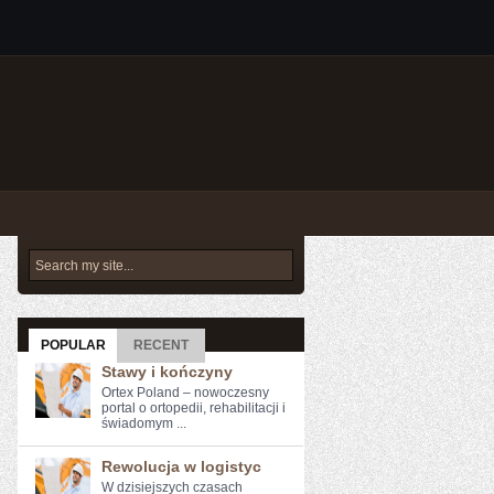
POPULAR
RECENT
Stawy i kończyny
Ortex Poland – nowoczesny
portal o ortopedii, rehabilitacji i
świadomym ...
Rewolucja w logistyc
W dzisiejszych czasach