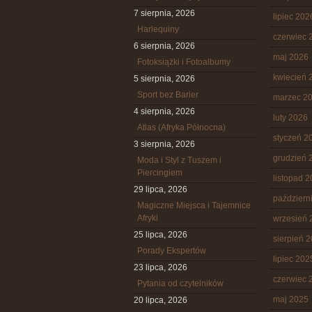
7 sierpnia, 2026
lipiec 202
Harlequiny
czerwiec 
6 sierpnia, 2026
maj 2026
Fotoksiążki i Fotoalbumy
kwiecień 
5 sierpnia, 2026
Sport bez Barier
marzec 2
4 sierpnia, 2026
luty 2026
Atlas (Afryka Północna)
styczeń 2
3 sierpnia, 2026
grudzień 
Moda i Styl z Tuszem i
Piercingiem
listopad 
29 lipca, 2026
październ
Magiczne Miejsca i Tajemnice
Afryki
wrzesień 
25 lipca, 2026
sierpień 
Porady Ekspertów
lipiec 202
23 lipca, 2026
czerwiec 
Pytania od czytelników
maj 2025
20 lipca, 2026