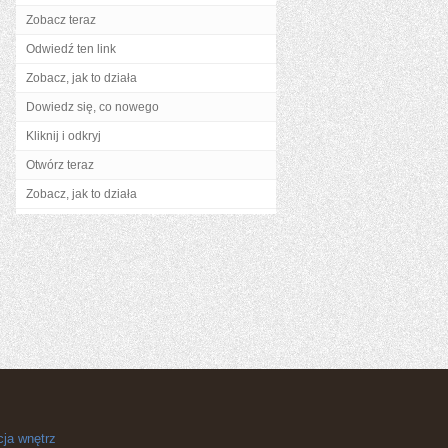
Zobacz teraz
Odwiedź ten link
Zobacz, jak to działa
Dowiedz się, co nowego
Kliknij i odkryj
Otwórz teraz
Zobacz, jak to działa
cja wnętrz