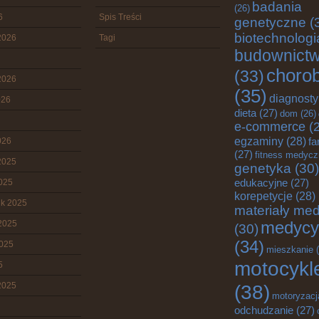
badania
(26)
6
Spis Treści
genetyczne
(
biotechnologi
2026
Tagi
budownict
choro
(33)
2026
(35)
diagnost
026
dieta
(27)
dom
(26)
e-commerce
(2
egzaminy
(28)
fa
026
(27)
fitness medyc
2025
genetyka
(30)
edukacyjne
(27)
2025
korepetycje
(28)
ik 2025
materiały me
2025
medycy
(30)
(34)
2025
mieszkanie
(
motocykl
5
2025
(38)
motoryzacj
odchudzanie
(27)