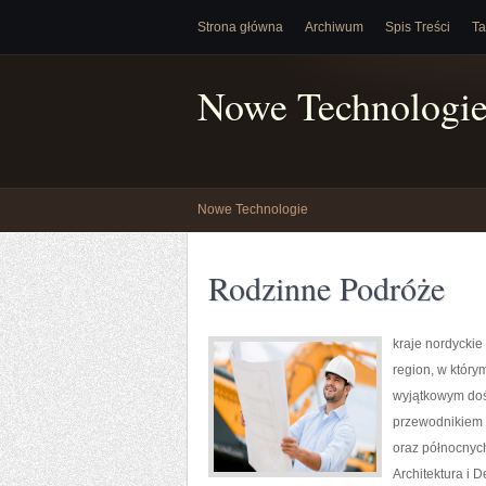
Strona główna
Archiwum
Spis Treści
Ta
Nowe Technologi
Nowe Technologie
Rodzinne Podróże
kraje nordyckie
region, w który
wyjątkowym doś
przewodnikiem d
oraz północnych
Architektura i 