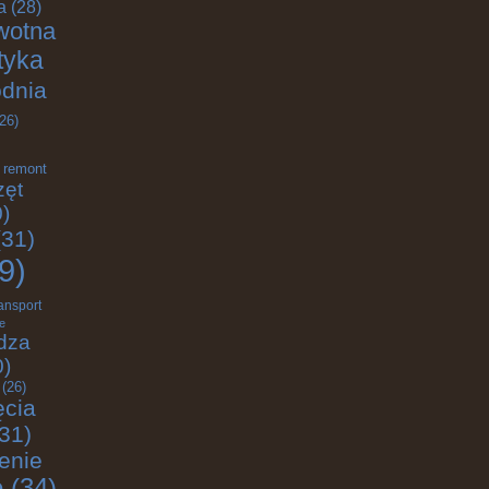
a
(28)
wotna
ktyka
odnia
26)
remont
zęt
)
31)
9)
ransport
e
dza
0)
(26)
ęcia
31)
enie
e
(34)