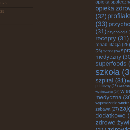
opieka społeczn
2025
opieka zdro
025
profila
(32)
(33)
przych
(31)
psychologia
(
recepty
(31)
rehabilitacja
(28)
spr
(26)
rodzina
(24)
medyczny
(30
superfoods
(
szkoła
(3
szpital
(31)
t
publiczny
(25)
wczesn
wie
wychowanie
(24)
medyczna
(3
wyposażenie wnętrz
zaj
zabawa
(27)
dodatkowe
(
zdrowe żywi
zdrowi
(31)