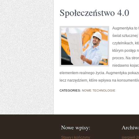
Społeczeństwo 4.0
Augmentyka to t
świat sztucznej
czytelnikach, kt
którym postęp n
proces. Na stro
niedawno kojarzy
elementem realnego życia. Augmentyka pokazuje
lecz narzędziem, które wpływa na konsumentów
CATEGORIES:
NOWE TECHNOLOGIE
Nowe wpisy:
Archiw
Stawy i kończyny
sierpień 