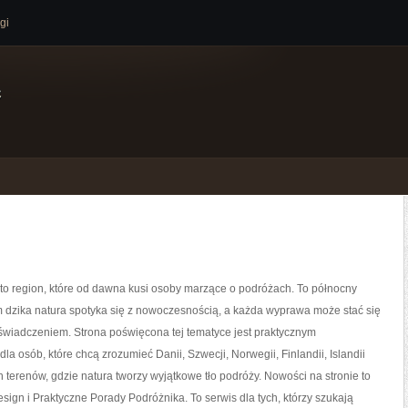
gi
e
 to region, które od dawna kusi osoby marzące o podróżach. To północny
m dzika natura spotyka się z nowoczesnością, a każda wyprawa może stać się
wiadczeniem. Strona poświęcona tej tematyce jest praktycznym
la osób, które chcą zrozumieć Danii, Szwecji, Norwegii, Finlandii, Islandii
 terenów, gdzie natura tworzy wyjątkowe tło podróży. Nowości na stronie to
Design i Praktyczne Porady Podróżnika. To serwis dla tych, którzy szukają