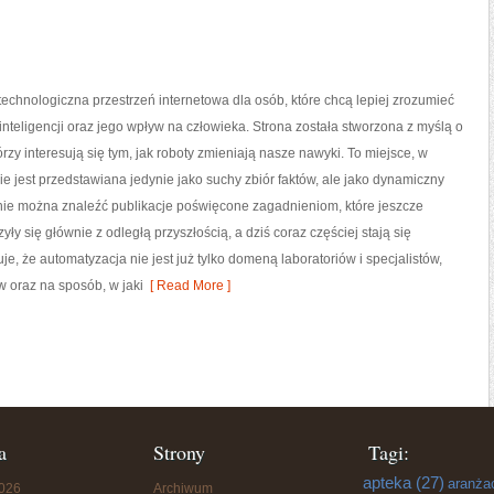
echnologiczna przestrzeń internetowa dla osób, które chcą lepiej zrozumieć
 inteligencji oraz jego wpływ na człowieka. Strona została stworzona z myślą o
órzy interesują się tym, jak roboty zmieniają nasze nawyki. To miejsce, w
ie jest przedstawiana jedynie jako suchy zbiór faktów, ale jako dynamiczny
nie można znaleźć publikacje poświęcone zagadnieniom, które jeszcze
ły się głównie z odległą przyszłością, a dziś coraz częściej stają się
, że automatyzacja nie jest już tylko domeną laboratoriów i specjalistów,
 oraz na sposób, w jaki
[ Read More ]
a
Strony
Tagi:
apteka
(27)
aranża
2026
Archiwum