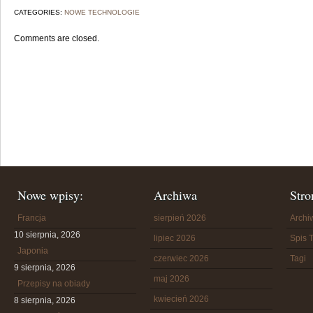
CATEGORIES:
NOWE TECHNOLOGIE
Comments are closed.
Nowe wpisy:
Archiwa
Stro
Francja
sierpień 2026
Arch
10 sierpnia, 2026
lipiec 2026
Spis T
Japonia
czerwiec 2026
Tagi
9 sierpnia, 2026
maj 2026
Przepisy na obiady
kwiecień 2026
8 sierpnia, 2026