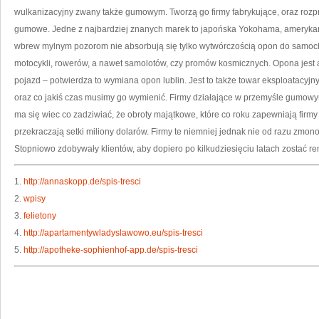
U
wulkanizacyjny zwany także gumowym. Tworzą go firmy fabrykujące, oraz rozp
T
gumowe. Jedne z najbardziej znanych marek to japońska Yokohama, amerykańsk
wbrew mylnym pozorom nie absorbują się tylko wytwórczością opon do samoc
motocykli, rowerów, a nawet samolotów, czy promów kosmicznych. Opona jest
pojazd – potwierdza to wymiana opon lublin. Jest to także towar eksploatacyjn
oraz co jakiś czas musimy go wymienić. Firmy działające w przemyśle gumowy
ma się wiec co zadziwiać, że obroty majątkowe, które co roku zapewniają firm
przekraczają setki miliony dolarów. Firmy te niemniej jednak nie od razu zm
Stopniowo zdobywały klientów, aby dopiero po kilkudziesięciu latach zostać
1.
http://annaskopp.de/spis-tresci
2.
wpisy
3.
felietony
4.
http://apartamentywladyslawowo.eu/spis-tresci
5.
http://apotheke-sophienhof-app.de/spis-tresci