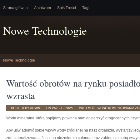
Strona główna
Archiwum
Spis Treści
Tagi
Nowe Technologie
Nowe Technologie
Wartość obrotów na rynku posiadło
wzrasta
WA
POSTED BY ADMIN
ON PAŹ - 1 - 2025
WITH
MOŻLIWOŚĆ KOMENTOWANIA
ZO
OB
NA
Woda mineralna, którą popijamy powinna nam dostarczyć drogocennych czynn
RY
PO
BE
US
Aby uświadomić sobie wpływ wody źródlanej na nasz organizm, wystarczy jedyni
WZ
zdemineralizowana. Jest ona niezmiernie chłonna oraz zabiera ze sobą wszyst