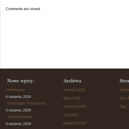
Comments are closed.
Nowe wpisy:
Archiwa
Stro
Harlequiny
sierpień 2026
Arch
6 sierpnia, 2026
lipiec 2026
Spis T
Fotoksiążki i Fotoalbumy
czerwiec 2026
Tagi
5 sierpnia, 2026
maj 2026
Sport bez Barier
kwiecień 2026
4 sierpnia, 2026