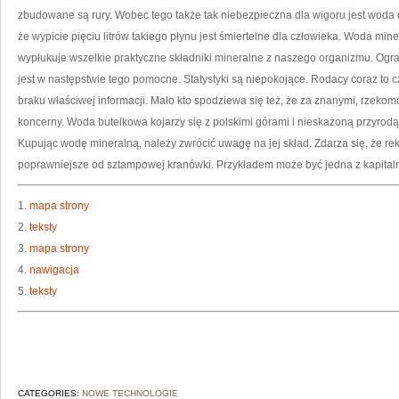
zbudowane są rury. Wobec tego także tak niebezpieczna dla wigoru jest woda 
że wypicie pięciu litrów takiego płynu jest śmiertelne dla człowieka. Woda mine
wypłukuje wszelkie praktyczne składniki mineralne z naszego organizmu. Ogra
jest w następstwie tego pomocne. Statystyki są niepokojące. Rodacy coraz to cz
braku właściwej informacji. Mało kto spodziewa się też, że za znanymi, rzek
koncerny. Woda butelkowa kojarzy się z polskimi górami i nieskażoną przyrod
Kupując wodę mineralną, należy zwrócić uwagę na jej skład. Zdarza się, że 
poprawniejsze od sztampowej kranówki. Przykładem może być jedna z kapitaln
1.
mapa strony
2.
teksty
3.
mapa strony
4.
nawigacja
5.
teksty
CATEGORIES:
NOWE TECHNOLOGIE