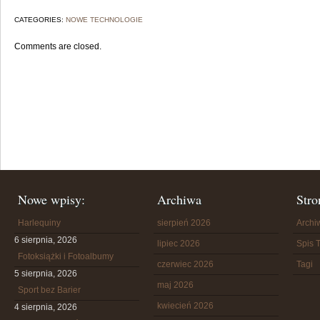
CATEGORIES:
NOWE TECHNOLOGIE
Comments are closed.
Nowe wpisy:
Archiwa
Stro
Harlequiny
sierpień 2026
Arch
6 sierpnia, 2026
lipiec 2026
Spis T
Fotoksiążki i Fotoalbumy
czerwiec 2026
Tagi
5 sierpnia, 2026
maj 2026
Sport bez Barier
kwiecień 2026
4 sierpnia, 2026