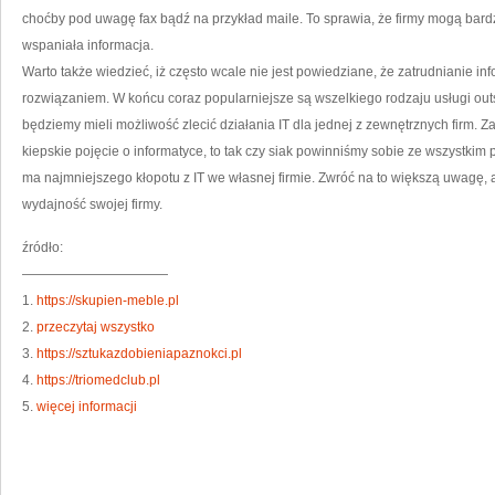
IT
choćby pod uwagę fax bądź na przykład maile. To sprawia, że firmy mogą bardzi
W
FIR
wspaniała informacja.
Warto także wiedzieć, iż często wcale nie jest powiedziane, że zatrudnianie i
rozwiązaniem. W końcu coraz popularniejsze są wszelkiego rodzaju usługi out
będziemy mieli możliwość zlecić działania IT dla jednej z zewnętrznych firm. Za
kiepskie pojęcie o informatyce, to tak czy siak powinniśmy sobie ze wszystkim 
ma najmniejszego kłopotu z IT we własnej firmie. Zwróć na to większą uwagę
wydajność swojej firmy.
źródło:
———————————
1.
https://skupien-meble.pl
2.
przeczytaj wszystko
3.
https://sztukazdobieniapaznokci.pl
4.
https://triomedclub.pl
5.
więcej informacji