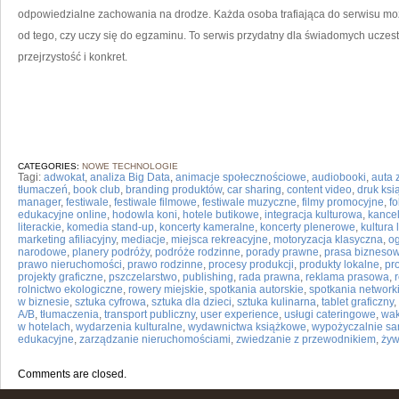
odpowiedzialne zachowania na drodze. Każda osoba trafiająca do serwisu moż
od tego, czy uczy się do egzaminu. To serwis przydatny dla świadomych uczest
przejrzystość i konkret.
CATEGORIES:
NOWE TECHNOLOGIE
Tagi:
adwokat
,
analiza Big Data
,
animacje społecznościowe
,
audiobooki
,
auta 
tłumaczeń
,
book club
,
branding produktów
,
car sharing
,
content video
,
druk ksi
manager
,
festiwale
,
festiwale filmowe
,
festiwale muzyczne
,
filmy promocyjne
,
fo
edukacyjne online
,
hodowla koni
,
hotele butikowe
,
integracja kulturowa
,
kancel
literackie
,
komedia stand-up
,
koncerty kameralne
,
koncerty plenerowe
,
kultura
marketing afiliacyjny
,
mediacje
,
miejsca rekreacyjne
,
motoryzacja klasyczna
,
og
narodowe
,
planery podróży
,
podróże rodzinne
,
porady prawne
,
prasa bizneso
prawo nieruchomości
,
prawo rodzinne
,
procesy produkcji
,
produkty lokalne
,
pr
projekty graficzne
,
pszczelarstwo
,
publishing
,
rada prawna
,
reklama prasowa
,
rolnictwo ekologiczne
,
rowery miejskie
,
spotkania autorskie
,
spotkania networ
w biznesie
,
sztuka cyfrowa
,
sztuka dla dzieci
,
sztuka kulinarna
,
tablet graficzny
,
A/B
,
tłumaczenia
,
transport publiczny
,
user experience
,
usługi cateringowe
,
wak
w hotelach
,
wydarzenia kulturalne
,
wydawnictwa książkowe
,
wypożyczalnie s
edukacyjne
,
zarządzanie nieruchomościami
,
zwiedzanie z przewodnikiem
,
żyw
Comments are closed.