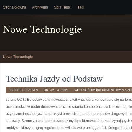
Strona główna
Archiwum
Spis Treści
Tagi
Nowe Technologie
Nowe Technologie
Technika Jazdy od Podstaw
TE
POSTED BY ADMIN
ON KWI - 4 - 2026
WITH
MOŻLIWOŚĆ KOMENTOWANIA
ZO
JA
OD
serwis ODTJ Bolesławiec to nowoczesna witryna, która koncentruje się na tem
PO
uczestnictwa w ruchu drogowym oraz rozwijania kompetencji za kierownicą. To
użyteczne treści dotyczące praktyki prowadzenia auta, przepisów drogowych, 
kierowcy. Strona została opracowana z myślą o kierowcach rozpoczynających 
praktyką, którzy pragną regularnie rozwijać swoje umiejętności. Kategorie na s