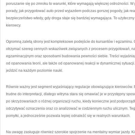
poruszanie się po zmroku to warunki, które wymagają większej ostrożności. 
porady, jak przygotować auto przed wyjazdem podczas gorszej pogody, jak re
bezpieczeństwo wtedy, gdy droga staje się bardziej wymagająca. To użyteczn
kierowcy.
Ogromną zaletą strony jest kompleksowe podejście do kursantów i egzaminu
otrzymać szereg cennych wskazówek związanych z procesem przygotowań, naj
egzaminacyjnym oraz sposobami budowania pewności siebie. Treści wyjaśniają
od opanowania teorii, ale także od opanowanej reakcji w dynamicznej sytuacj
jeździć na każdym poziomie nauki.
Równie ważny jest segment wyjaśniający regulacje obowiązujące kierowców. 
trudne do interpretacji, dlatego witryna stara się omawiać je w przystępny sp
po skrzyżowaniach o różnej organizacji ruchu, kiedy konieczne jest podporządk
odczytywać oznaczenia oraz co analizować w codziennym ruchu ulicznym. Te
pomyłki, a jednocześnie pozwala lepiej odnaleźć się w realnych warunkach.
Na uwagę zasługuje również szerokie spojrzenie na mentalny wymiar jazdy. K