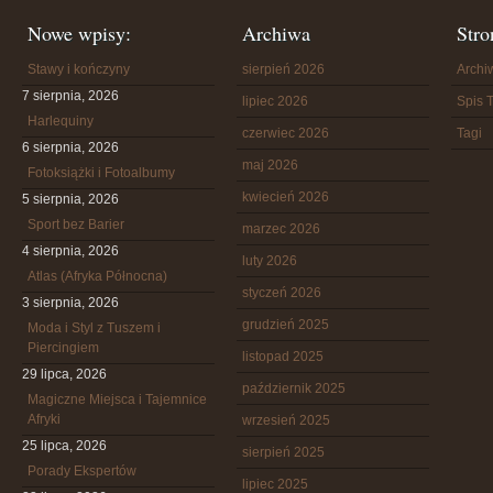
Nowe wpisy:
Archiwa
Stro
Stawy i kończyny
sierpień 2026
Arch
7 sierpnia, 2026
lipiec 2026
Spis T
Harlequiny
czerwiec 2026
Tagi
6 sierpnia, 2026
maj 2026
Fotoksiążki i Fotoalbumy
kwiecień 2026
5 sierpnia, 2026
Sport bez Barier
marzec 2026
4 sierpnia, 2026
luty 2026
Atlas (Afryka Północna)
styczeń 2026
3 sierpnia, 2026
grudzień 2025
Moda i Styl z Tuszem i
Piercingiem
listopad 2025
29 lipca, 2026
październik 2025
Magiczne Miejsca i Tajemnice
Afryki
wrzesień 2025
25 lipca, 2026
sierpień 2025
Porady Ekspertów
lipiec 2025