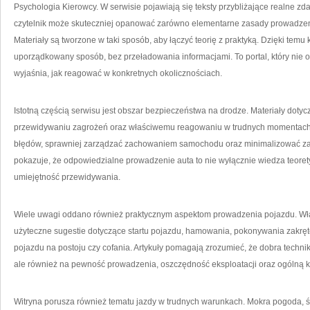
Psychologia Kierowcy. W serwisie pojawiają się teksty przybliżające realne zd
czytelnik może skuteczniej opanować zarówno elementarne zasady prowadzenia
Materiały są tworzone w taki sposób, aby łączyć teorię z praktyką. Dzięki t
uporządkowany sposób, bez przeładowania informacjami. To portal, który nie og
wyjaśnia, jak reagować w konkretnych okolicznościach.
Istotną częścią serwisu jest obszar bezpieczeństwa na drodze. Materiały dot
przewidywaniu zagrożeń oraz właściwemu reagowaniu w trudnych momentach.
błędów, sprawniej zarządzać zachowaniem samochodu oraz minimalizować zagr
pokazuje, że odpowiedzialne prowadzenie auta to nie wyłącznie wiedza teorety
umiejętność przewidywania.
Wiele uwagi oddano również praktycznym aspektom prowadzenia pojazdu. Wł
użyteczne sugestie dotyczące startu pojazdu, hamowania, pokonywania zakr
pojazdu na postoju czy cofania. Artykuły pomagają zrozumieć, że dobra techni
ale również na pewność prowadzenia, oszczędność eksploatacji oraz ogólną ku
Witryna porusza również tematu jazdy w trudnych warunkach. Mokra pogoda, ś