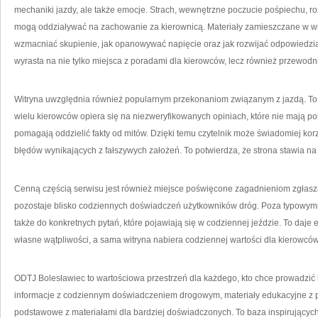
mechaniki jazdy, ale także emocje. Strach, wewnętrzne poczucie pośpiechu, 
mogą oddziaływać na zachowanie za kierownicą. Materiały zamieszczane w wit
wzmacniać skupienie, jak opanowywać napięcie oraz jak rozwijać odpowiedzia
wyrasta na nie tylko miejsca z poradami dla kierowców, lecz również przewodn
Witryna uwzględnia również popularnym przekonaniom związanym z jazdą. To
wielu kierowców opiera się na niezweryfikowanych opiniach, które nie mają po
pomagają oddzielić fakty od mitów. Dzięki temu czytelnik może świadomiej korz
błędów wynikających z fałszywych założeń. To potwierdza, że strona stawia na 
Cenną częścią serwisu jest również miejsce poświęcone zagadnieniom zgłasz
pozostaje blisko codziennych doświadczeń użytkowników dróg. Poza typowymi 
także do konkretnych pytań, które pojawiają się w codziennej jeździe. To daje ef
własne wątpliwości, a sama witryna nabiera codziennej wartości dla kierowców
ODTJ Bolesławiec to wartościowa przestrzeń dla każdego, kto chce prowadzić 
informacje z codziennym doświadczeniem drogowym, materiały edukacyjne z 
podstawowe z materiałami dla bardziej doświadczonych. To baza inspirujących 