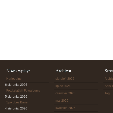
Nowe wpisy:
Archiwa
Stro
Harlequiny
sierpień 2026
Arch
6 sierpnia, 2026
lipiec 2026
Spis T
Fotoksiążki i Fotoalbumy
czerwiec 2026
Tagi
5 sierpnia, 2026
maj 2026
Sport bez Barier
kwiecień 2026
4 sierpnia, 2026