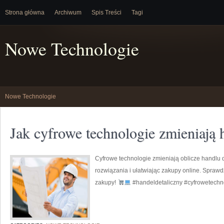
Strona główna
Archiwum
Spis Treści
Tagi
Nowe Technologie
Nowe Technologie
Jak cyfrowe technologie zmieniają 
Cyfrowe technologie zmieniają oblicze handlu
rozwiązania i ułatwiając zakupy online. Spraw
zakupy!
#handeldetaliczny #cyfrowetechn