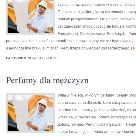
zaślubin oraz uczestniczenie w weselu i chcą mi
To przestrzeń, w której łączą się emocje z porz
dobrym przygotowaniem. Dzięki temu zarówno no
czy zaproszeni mogą poczuć się bardziej komfor
Formalności, Podziękowania, Fotoksiążki i Pom
prostego założenia: dzień ceremonii jest niepowtarzalny, ale też bywa wymag
a jednocześnie brakuje im zdań, kiedy trzeba powiedzieć coś serdecznego
[ R
CATEGORIES:
NOWE TECHNOLOGIE
Perfumy dla mężczyzn
Witaj w miejscu, w którym perfumy i beauty produ
strona stworzona dla osób, które chcą świadom
akordami w kompozycjach oraz wiedzieć, co nap
wrażenia, sprawdzenia i porady dotyczące zapa
Zobacz również: Perfumy dla mężczyzn i Trendy
łączyć fascynację do świata aromatów z konkreta