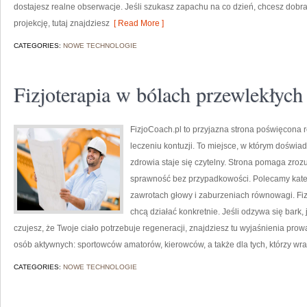
dostajesz realne obserwacje. Jeśli szukasz zapachu na co dzień, chcesz dobr
projekcję, tutaj znajdziesz
[ Read More ]
CATEGORIES:
NOWE TECHNOLOGIE
Fizjoterapia w bólach przewlekłych
FizjoCoach.pl to przyjazna strona poświęcona 
leczeniu kontuzji. To miejsce, w którym doświad
zdrowia staje się czytelny. Strona pomaga zroz
sprawność bez przypadkowości. Polecamy katego
zawrotach głowy i zaburzeniach równowagi. Fiz
chcą działać konkretnie. Jeśli odzywa się bark, j
czujesz, że Twoje ciało potrzebuje regeneracji, znajdziesz tu wyjaśnienia pro
osób aktywnych: sportowców amatorów, kierowców, a także dla tych, którzy wr
CATEGORIES:
NOWE TECHNOLOGIE