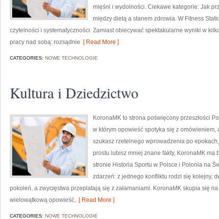
mięśni i wydolności. Ciekawe kategorie: Jak pr
między dietą a stanem zdrowia. W Fitness Stati
czytelności i systematyczności. Zamiast obiecywać spektakularne wyniki w kil
pracy nad sobą: rozsądnie
[ Read More ]
CATEGORIES:
NOWE TECHNOLOGIE
Kultura i Dziedzictwo
KoronaMK to strona poświęcony przeszłości Pols
w którym opowieść spotyka się z omówieniem, a d
szukasz rzetelnego wprowadzenia po epokach,
prostu lubisz mniej znane fakty, KoronaMK ma 
stronie Historia Sportu w Polsce i Polonia na Świ
zdarzeń: z jednego konfliktu rodzi się kolejny,
pokoleń, a zwycięstwa przeplatają się z załamaniami. KoronaMK skupia się na 
wielowątkową opowieść,
[ Read More ]
CATEGORIES:
NOWE TECHNOLOGIE