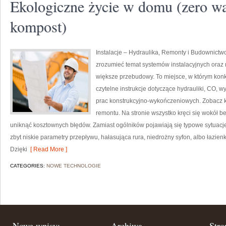
Ekologiczne życie w domu (zero was
kompost)
Instalacje – Hydraulika, Remonty i Budownictwo
zrozumieć temat systemów instalacyjnych oraz m
większe przebudowy. To miejsce, w którym konkr
czytelne instrukcje dotyczące hydrauliki, CO, 
prac konstrukcyjno-wykończeniowych. Zobacz kat
remontu. Na stronie wszystko kręci się wokół 
uniknąć kosztownych błędów. Zamiast ogólników pojawiają się typowe sytuacje:
zbyt niskie parametry przepływu, hałasująca rura, niedrożny syfon, albo łazi
Dzięki
[ Read More ]
CATEGORIES:
NOWE TECHNOLOGIE
Nowe wpisy:
Archiwa
Stro