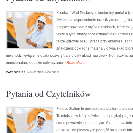
Korekcja Wad Postawy to konkretny portal o ty
ćwiczenia, usprawnianie oraz fizykoterapię i t
miejsce powstało z myślą o osobach, które czują
także o tych, którzy chcą działać bezpiecznie 
także Zdrowie oczu i praca przy ekranie i Techn
znajdziesz dokładne materiały o tym, skąd bior
nie chodzi wyłącznie o „złą pozycję”, ale o cały układ nawyków. Tłumaczymy, j
emocjonalne, kiepskie odtwarzanie
[ Read More ]
CATEGORIES:
NOWE TECHNOLOGIE
Pytania od Czytelników
Fitness Station to nowoczesna platforma dla os
To miejsce, w którym ćwiczenia spotykają się z 
samo poważnie jak metodyka. Strona powstała 
po kroku: od pierwszych podejść na siłowni lub