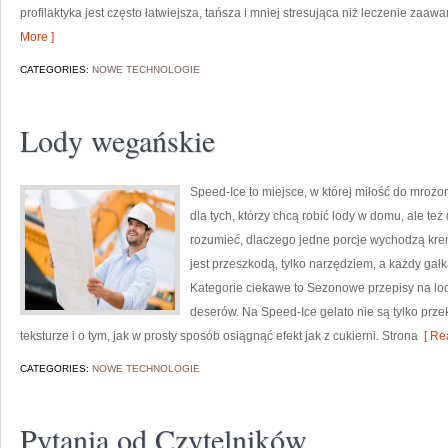
profilaktyka jest często łatwiejsza, tańsza i mniej stresująca niż leczenie zaaw
More ]
CATEGORIES:
NOWE TECHNOLOGIE
Lody wegańskie
Speed-Ice to miejsce, w której miłość do mrożo
dla tych, którzy chcą robić lody w domu, ale też
rozumieć, dlaczego jedne porcje wychodzą krem
jest przeszkodą, tylko narzędziem, a każdy gał
Kategorie ciekawe to Sezonowe przepisy na lo
deserów. Na Speed-Ice gelato nie są tylko prze
teksturze i o tym, jak w prosty sposób osiągnąć efekt jak z cukierni. Strona
[ Re
CATEGORIES:
NOWE TECHNOLOGIE
Pytania od Czytelników