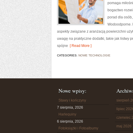
pomaga miłośni
bogactwo rozwią
porad dla osób,
Wodoodporne. N
aspekty związane z aranżacją powierzchni uży
uwagę na praktyczne dodatki, takie jak listwy 
spójne
[ Read More ]
CATEGORIES:
NOWE TECHNOLOGIE
Nowe wpisy:
Archiw
Stawy i kończyny
sierpień 
7 sierpnia, 2026
lipiec 202
Harlequiny
czerwiec 
6 sierpnia, 2026
maj 2026
Fotoksiążki i Fotoalbumy