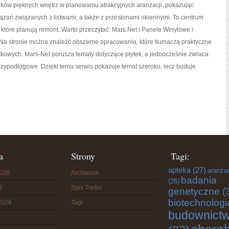
ków pięknych wnętrz w planowaniu atrakcyjnych aranżacji, pokazując
zań związanych z listwami, a także z przesłonami okiennymi. To centrum
 które planują remont. Warto przeczytać: Mars.Net i Panele Winylowe i
a stronie można znaleźć obszerne opracowania, które tłumaczą praktyczne
tkowych. Mars-Net porusza tematy dotyczące płytek, a jednocześnie zwraca
przypodłogowe. Dzięki temu serwis pokazuje temat szeroko, lecz buduje
a
Strony
Tagi:
apteka
(27)
aranża
2026
Archiwum
badania
(26)
6
Spis Treści
genetyczne
(
biotechnologi
2026
Tagi
budownict