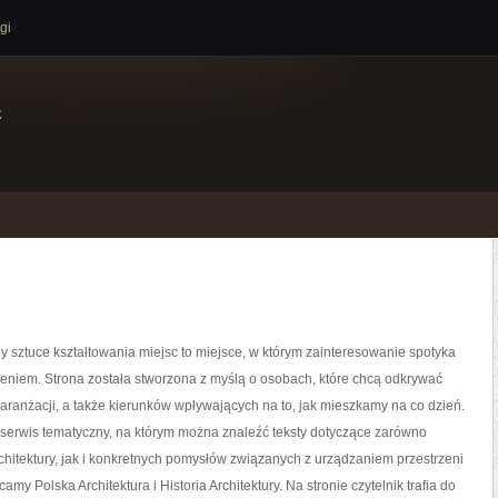
gi
e
 sztuce kształtowania miejsc to miejsce, w którym zainteresowanie spotyka
eniem. Strona została stworzona z myślą o osobach, które chcą odkrywać
i, aranżacji, a także kierunków wpływających na to, jak mieszkamy na co dzień.
serwis tematyczny, na którym można znaleźć teksty dotyczące zarówno
rchitektury, jak i konkretnych pomysłów związanych z urządzaniem przestrzeni
amy Polska Architektura i Historia Architektury. Na stronie czytelnik trafia do