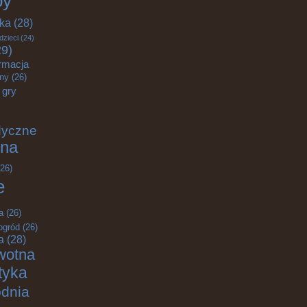
by
yka
(28)
dzieci
(24)
9)
rmacja
zny
(26)
gry
dyczne
na
26)
e
a
(26)
ogród
(26)
a
(28)
wotna
ktyka
odnia