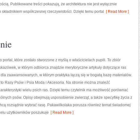
ością. Publikowane treści pokazują, że architektura nie jest wyłącznie
 składnikiem współczesnej rzeczywistości. Dzięki temu portal
[ Read More ]
nie
 portal, które zostało stworzone z myślą o właścicielach pupili. To zbiór
kazówek, w którym odbiorca znajdzie merytoryczne artykuły dotyczące ras
 dla zaawansowanych, w którym praktyka łączą się w bogatą bazę materiałów.
 to Rasy Psów i Psia Moda i Akcesoria. Na stronie można znaleźć
rakterystyki wielu psich ras. Dzięki temu czytelnik ma możliwość porównać
lnych psów. Opisy obejmują usposobienie zwierząt, a także specyfikę życia z
 chcą rozsądnie wybrać rasę. Pakawilkolaka porusza również temat świadomej
ielu użytkowników poszukuje
[ Read More ]