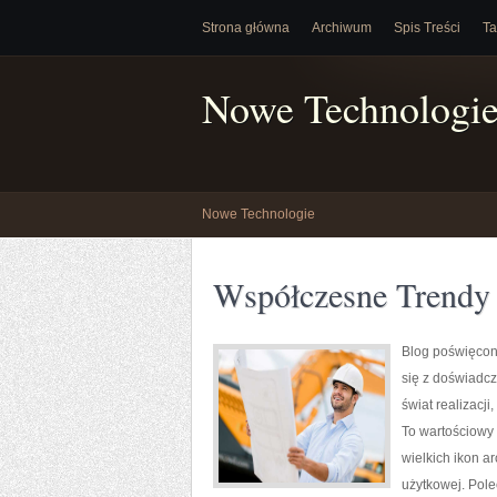
Strona główna
Archiwum
Spis Treści
Ta
Nowe Technologi
Nowe Technologie
Współczesne Trendy
Blog poświęcony
się z doświadcz
świat realizacj
To wartościowy 
wielkich ikon a
użytkowej. Polec