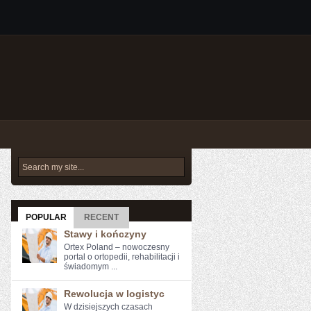
POPULAR
RECENT
Stawy i kończyny
Ortex Poland – nowoczesny
portal o ortopedii, rehabilitacji i
świadomym ...
Rewolucja w logistyc
W dzisiejszych czasach