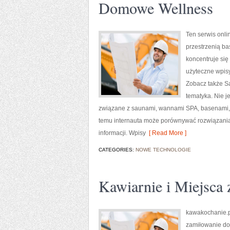
Domowe Wellness
Ten serwis onlin
przestrzenią b
koncentruje się
użyteczne wpis
Zobacz także Sa
tematyka. Nie j
związane z saunami, wannami SPA, basenami, d
temu internauta może porównywać rozwiązania 
informacji. Wpisy
[ Read More ]
CATEGORIES:
NOWE TECHNOLOGIE
Kawiarnie i Miejsca
kawakochanie.pl
zamiłowanie do