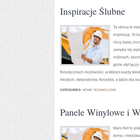
Inspiracje Ślubne
Ta strona to mi
inspiracją. To 
chcą lepiej zro
zamyka się wyłą
roślinach, sezo
gdzie styl łączy
florystycznych możliwości, w którym każdy tek
młodych, dekoratorów, florystów, a także dla wsz
CATEGORIES:
NOWE TECHNOLOGIE
Panele Winylowe i 
Mars-Net to pra
domu i mieszkan