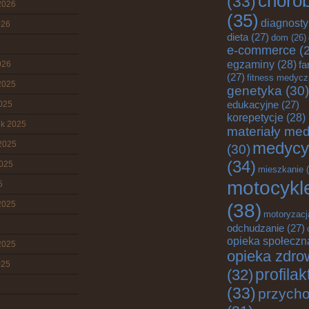
choro
(33)
2026
(35)
diagnost
026
dieta
(27)
dom
(26)
e-commerce
(2
egzaminy
(28)
fa
026
(27)
fitness medyc
2025
genetyka
(30)
edukacyjne
(27)
2025
korepetycje
(28)
ik 2025
materiały me
2025
medycy
(30)
(34)
2025
mieszkanie
(
motocykl
5
2025
(38)
motoryzacj
odchudzanie
(27)
opieka społeczn
2025
opieka zdro
025
profila
(32)
(33)
przych