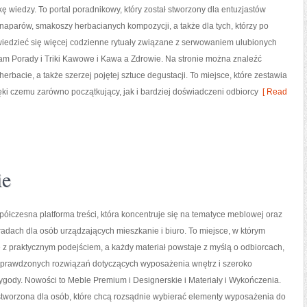
 wiedzy. To portal poradnikowy, który został stworzony dla entuzjastów
aparów, smakoszy herbacianych kompozycji, a także dla tych, którzy po
wiedzieć się więcej codzienne rytuały związane z serwowaniem ulubionych
am Porady i Triki Kawowe i Kawa a Zdrowie. Na stronie można znaleźć
bacie, a także szerzej pojętej sztuce degustacji. To miejsce, które zestawia
ęki czemu zarówno początkujący, jak i bardziej doświadczeni odbiorcy
[ Read
ie
spółczesna platforma treści, która koncentruje się na tematyce meblowej oraz
adach dla osób urządzających mieszkanie i biuro. To miejsce, w którym
ę z praktycznym podejściem, a każdy materiał powstaje z myślą o odbiorcach,
 sprawdzonych rozwiązań dotyczących wyposażenia wnętrz i szeroko
gody. Nowości to Meble Premium i Designerskie i Materiały i Wykończenia.
stworzona dla osób, które chcą rozsądnie wybierać elementy wyposażenia do