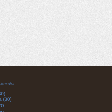
cja wnętrz
30)
a
(30)
wo