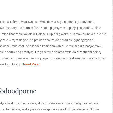
ejsce, w którym kwiatowa estetyka spotyka się z elegancją i codzienną
baza inspiracji dla osób, które szukają pięknych kompozycji, a jednocześnie
zumieć znaczenie kwiatów. Całość skupia się wokół bukietów ślubnych, ale nie
cznie w tej tematyce, bo prowadzi także do porad pielęgnacyjnych o
nowości, trwałości i sposobach komponowania. To miejsce dla pasjonatów,
 się z codzienną praktyką. Dzięki temu odbiorca trafia do przestrzeni pełnej
st pomaga dopasować coś spójnego. To świetna przestrzeń dla przyszłych par
ystkich, którzy
[ Read More ]
Wodoodporne
ktyczna strona internetowa, która została stworzona z myślą o urządzaniu
ia. To miejsce, w którym estetyka spotyka się z funkcjonalnością. Strona