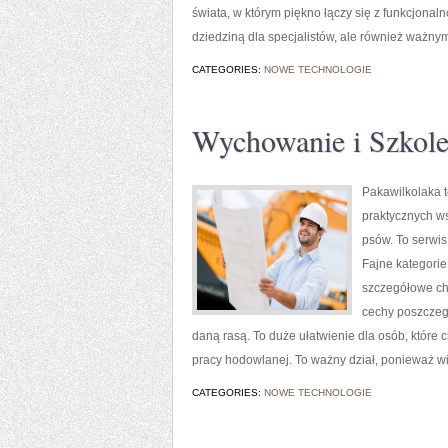
świata, w którym piękno łączy się z funkcjonaln
dziedziną dla specjalistów, ale również ważnym
CATEGORIES:
NOWE TECHNOLOGIE
Wychowanie i Szkole
Pakawilkolaka to
praktycznych ws
psów. To serwis
Fajne kategorie
szczegółowe cha
cechy poszczegó
daną rasą. To duże ułatwienie dla osób, które
pracy hodowlanej. To ważny dział, ponieważ w
CATEGORIES:
NOWE TECHNOLOGIE