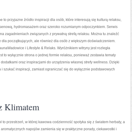
e to przyjazne źródło inspiracji dla osób, które interesują się kulturą relaksu,
asenową, hydromasażem oraz szeroko rozumianym odpoczynkiem. Serwis
 na zagadnieniach związanych z prywatną strefą relaksu. Można tu znaleźć
y dla początkujących, ale również dla osób z większym doświadczeniem.
unaWadowice i Lifestyle & Relaks. Wyróżnikiem witryny jest rozległa
est to wyłącznie strona o jednej formie relaksu, ponieważ zestawia tematy
odatkami oraz inspiracjami do urządzenia własnej strefy wellness. Dzięki
i szukać inspiracji, zamiast ograniczać się do wyłącznie podstawowych
 z Klimatem
 to przestrzeń, w której kawowa codzienność spotyka się z światem herbaty, a
 aromatycznych napojów zamienia się w praktyczne porady, ciekawostki i