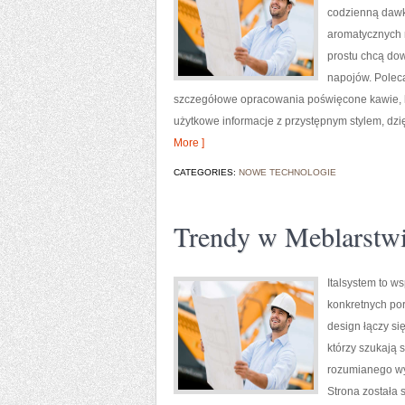
codzienną dawkę
aromatycznych n
prostu chcą do
napojów. Polec
szczegółowe opracowania poświęcone kawie, her
użytkowe informacje z przystępnym stylem, dzi
More ]
CATEGORIES:
NOWE TECHNOLOGIE
Trendy w Meblarstw
Italsystem to w
konkretnych por
design łączy si
którzy szukają
rozumianego wy
Strona została 