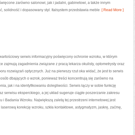
więcone zarówno salonowi, jak i jadalni, gabinetowi, a także innym
ć, solidność i dopasowany styl. Italsystem przedstawia meble
[ Read More ]
 wartościowy serwis informacyjny poświęcony ochronie wzroku, w którym
ce zajmują zagadnienia związane z pracą lekarza okulisty, optometrysty oraz
oru rozwiązań optycznych. Już na pierwszy rzut oka widać, że jest to serwis
osób dbających o wzrok, ponieważ treści koncentrują się zarówno na
nia, jak i na identyfikowaniu dolegliwości. Serwis łączy w sobie funkcję
z serwisu eksperckiego, a jej układ sugeruje ciągłe poszerzanie zakresu
i Badania Wzroku. Największą zaletą tej przestrzeni internetowej jest
aserową korekcję wzroku, szkła kontaktowe, astygmatyzm, jaskrę, zaćmę,