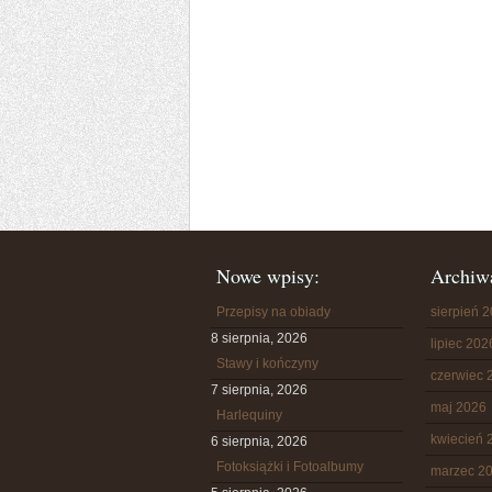
Nowe wpisy:
Archiw
Przepisy na obiady
sierpień 
8 sierpnia, 2026
lipiec 202
Stawy i kończyny
czerwiec 
7 sierpnia, 2026
maj 2026
Harlequiny
kwiecień 
6 sierpnia, 2026
Fotoksiążki i Fotoalbumy
marzec 2