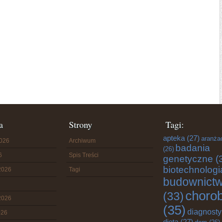
a
Strony
Tagi:
apteka
(27)
aranża
2026
Archiwum
badania
(26)
6
Spis Treści
genetyczne
(
biotechnologi
2026
Tagi
budownict
choro
(33)
2026
(35)
diagnost
026
dieta
(27)