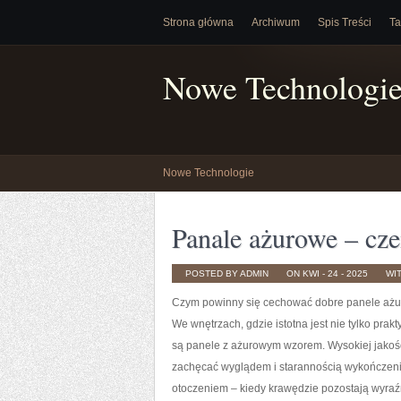
Strona główna
Archiwum
Spis Treści
Ta
Nowe Technologi
Nowe Technologie
Panale ażurowe – cz
POSTED BY ADMIN
ON KWI - 24 - 2025
WI
Czym powinny się cechować dobre panele aż
We wnętrzach, gdzie istotna jest nie tylko prak
są panele z ażurowym wzorem. Wysokiej jakoś
zachęcać wyglądem i starannością wykończenia.
otoczeniem – kiedy krawędzie pozostają wyraźn