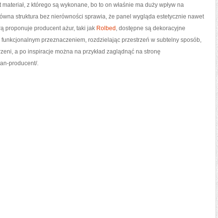
t materiał, z którego są wykonane, bo to on właśnie ma duży wpływ na
Równa struktura bez nierówności sprawia, że panel wygląda estetycznie nawet
rą proponuje producent ażur, taki jak
Rolbed
, dostępne są dekoracyjne
 z funkcjonalnym przeznaczeniem, rozdzielając przestrzeń w subtelny sposób,
rzeni, a po inspiracje można na przykład zaglądnąć na stronę
nan-producent/.