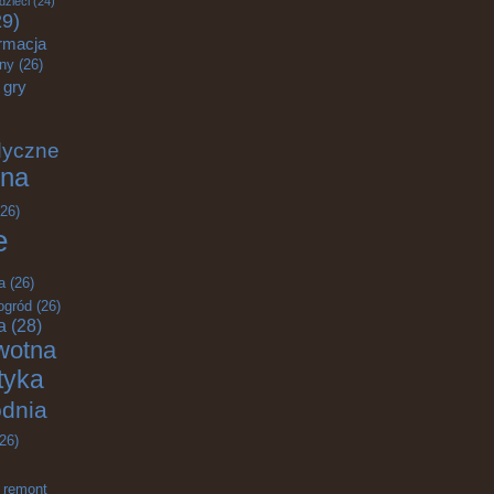
dzieci
(24)
9)
rmacja
zny
(26)
gry
dyczne
na
26)
e
a
(26)
ogród
(26)
a
(28)
wotna
ktyka
odnia
26)
remont