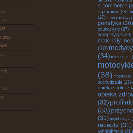
dom
(26)
e-commerce
(2
egzaminy
(28)
fa
026
(27)
fitness medyc
2025
genetyka
(30)
edukacyjne
(27)
2025
korepetycje
(28)
ik 2025
materiały me
2025
medycy
(30)
(34)
2025
mieszkanie
(
motocykl
5
2025
(38)
motoryzacj
odchudzanie
(27)
opieka społeczn
2025
opieka zdro
025
profila
(32)
(33)
przych
(31)
psychologia
(
recepty
(31)
rehabilitacja
(28)