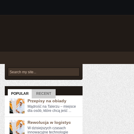
POPULAR
RECENT
Przepisy na obiady
Mądrość na Talerzu – miejsce
dla osób, które chcą jeść ...
Rewolucja w logistyc
W dzisiejszych czasach
innowacyjne technologie⁢