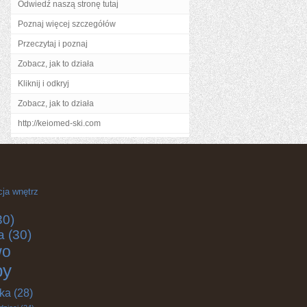
Odwiedź naszą stronę tutaj
Poznaj więcej szczegółów
Przeczytaj i poznaj
Zobacz, jak to działa
Kliknij i odkryj
Zobacz, jak to działa
http://keiomed-ski.com
cja wnętrz
30)
a
(30)
wo
by
yka
(28)