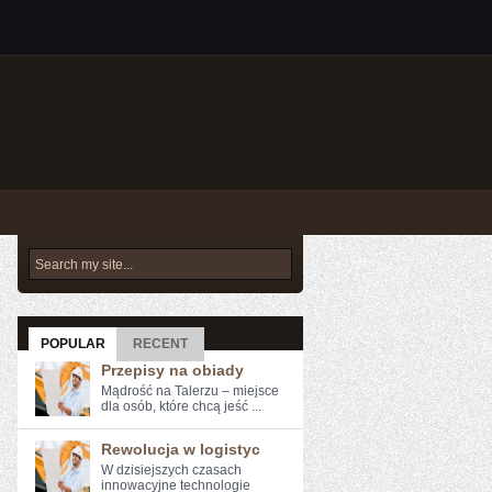
POPULAR
RECENT
Przepisy na obiady
Mądrość na Talerzu – miejsce
dla osób, które chcą jeść ...
Rewolucja w logistyc
W dzisiejszych czasach
innowacyjne technologie⁢