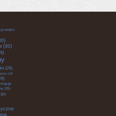
cja wnętrz
30)
a
(30)
wo
by
yka
(28)
dzieci
(24)
9)
rmacja
zny
(26)
gry
dyczne
na