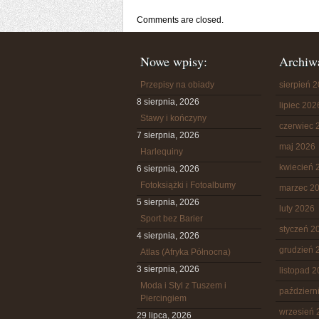
Comments are closed.
Nowe wpisy:
Archiw
Przepisy na obiady
sierpień 
8 sierpnia, 2026
lipiec 202
Stawy i kończyny
czerwiec 
7 sierpnia, 2026
maj 2026
Harlequiny
kwiecień 
6 sierpnia, 2026
Fotoksiążki i Fotoalbumy
marzec 2
5 sierpnia, 2026
luty 2026
Sport bez Barier
styczeń 2
4 sierpnia, 2026
grudzień 
Atlas (Afryka Północna)
3 sierpnia, 2026
listopad 
Moda i Styl z Tuszem i
październ
Piercingiem
wrzesień 
29 lipca, 2026