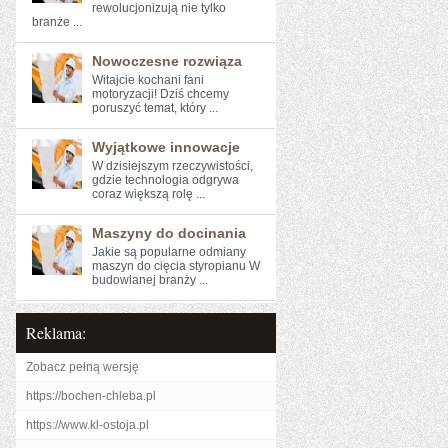
rewolucjonizują ⁢nie tylko‍
branże‌ ...
Nowoczesne rozwiąza
Witajcie kochani fani ​
motoryzacji! ⁢Dziś chcemy
poruszyć temat, który ...
Wyjątkowe innowacje
W dzisiejszym rzeczywistości,⁤
gdzie⁣ technologia odgrywa
coraz większą rolę ...
Maszyny do docinania
Jakie są popularne odmiany
maszyn do cięcia styropianu W
budowlanej branży ...
Reklama:
Zobacz pełną wersję
https://bochen-chleba.pl
https://www.kl-ostoja.pl