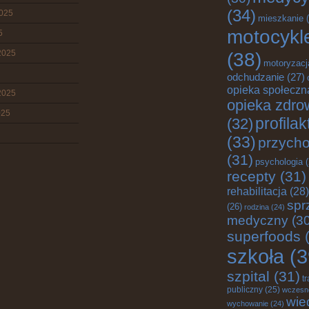
(34)
2025
mieszkanie
(
motocykl
5
2025
(38)
motoryzacj
odchudzanie
(27)
opieka społeczn
2025
opieka zdro
025
profila
(32)
(33)
przych
(31)
psychologia
(
recepty
(31)
rehabilitacja
(28)
spr
(26)
rodzina
(24)
medyczny
(30
superfoods
(
szkoła
(3
szpital
(31)
t
publiczny
(25)
wczesn
wie
wychowanie
(24)