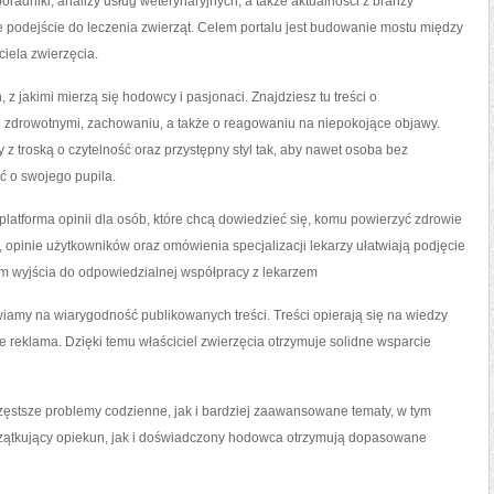
radniki, analizy usług weterynaryjnych, a także aktualności z branży
e podejście do leczenia zwierząt. Celem portalu jest budowanie mostu między
iela zwierzęcia.
z jakimi mierzą się hodowcy i pasjonaci. Znajdziesz tu treści o
i zdrowotnymi, zachowaniu, a także o reagowaniu na niepokojące objawy.
z troską o czytelność oraz przystępny styl tak, aby nawet osoba bez
ć o swojego pupila.
le platforma opinii dla osób, które chcą dowiedzieć się, komu powierzyć zdrowie
, opinie użytkowników oraz omówienia specjalizacji lekarzy ułatwiają podjęcie
tem wyjścia do odpowiedzialnej współpracy z lekarzem
iamy na wiarygodność publikowanych treści. Treści opierają się na wiedzy
nie reklama. Dzięki temu właściciel zwierzęcia otrzymuje solidne wsparcie
ęstsze problemy codzienne, jak i bardziej zaawansowane tematy, w tym
zątkujący opiekun, jak i doświadczony hodowca otrzymują dopasowane