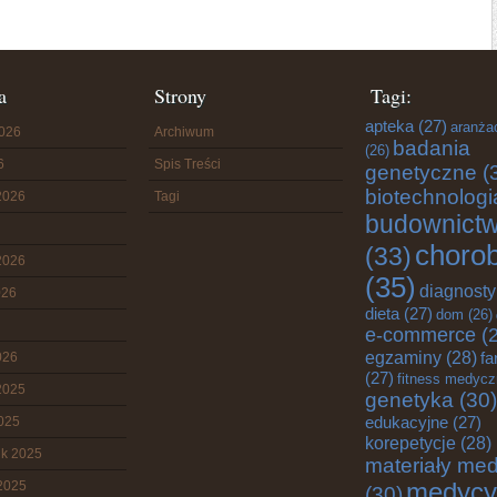
a
Strony
Tagi:
apteka
(27)
aranża
2026
Archiwum
badania
(26)
6
Spis Treści
genetyczne
(
biotechnologi
2026
Tagi
budownict
choro
(33)
2026
(35)
diagnost
026
dieta
(27)
dom
(26)
e-commerce
(2
egzaminy
(28)
fa
026
(27)
fitness medyc
2025
genetyka
(30)
edukacyjne
(27)
2025
korepetycje
(28)
ik 2025
materiały me
2025
medycy
(30)