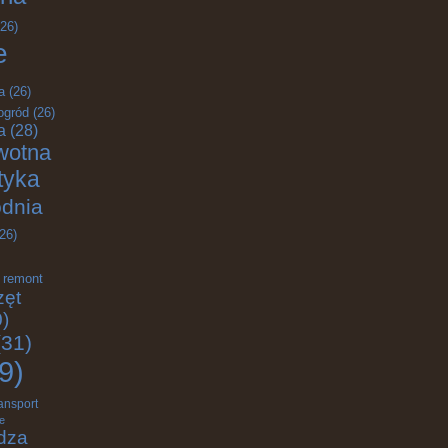
26)
e
a
(26)
ogród
(26)
a
(28)
wotna
ktyka
odnia
26)
remont
zęt
)
31)
9)
ransport
e
dza