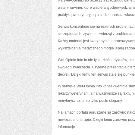
Na Wet-Opinia.info przeczytasz rozbudowane po
weterynaryjnej, które wspierają odpowiedzialn
praktyką weterynaryjną a codziennością właścic
Serwis koncentruje się na realnych problemach, 
szczepieniach, żywieniu zwierząt z problemam
Każdy materiał jest tworzony lub opracowywany 
wykształcenia medycznego mogła lepiej zadba
Wet-Opinia.info to nie tylko zbiór artykułów, a
swojego zwierzęcia. Czytelne prezentacje ofert
decyzji. Dzięki temu ten serwis staje się punk
W serwisie Wet-Opinia.info konsekwentnie staw
lekarzy weterynarii, a najważniejsze są fakty, 
merytoryczne, a nie tylko puste slogany.
Na łamach portalu poruszane są zarówno najcz
nowoczesne terapie. Dzięki temu zarówno poc
informacje.