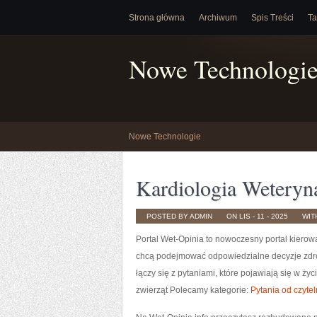
Strona główna
Archiwum
Spis Treści
Ta
Nowe Technologi
Nowe Technologie
Kardiologia Weteryn
POSTED BY ADMIN
ON LIS - 11 - 2025
WIT
Portal Wet-Opinia to nowoczesny portal kiero
chcą podejmować odpowiedzialne decyzje zdrowo
łączy się z pytaniami, które pojawiają się w ż
zwierząt Polecamy kategorie:
Pytania od czyte