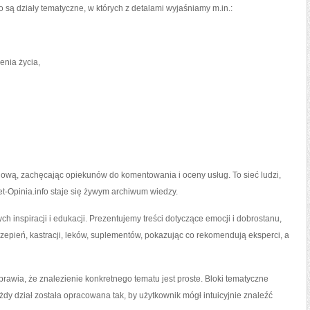
są działy tematyczne, w których z detalami wyjaśniamy m.in.:
enia życia,
iową, zachęcając opiekunów do komentowania i oceny usług. To sieć ludzi,
Wet-Opinia.info staje się żywym archiwum wiedzy.
ch inspiracji i edukacji. Prezentujemy treści dotyczące emocji i dobrostanu,
zepień, kastracji, leków, suplementów, pokazując co rekomendują eksperci, a
prawia, że znalezienie konkretnego tematu jest proste. Bloki tematyczne
ażdy dział została opracowana tak, by użytkownik mógł intuicyjnie znaleźć