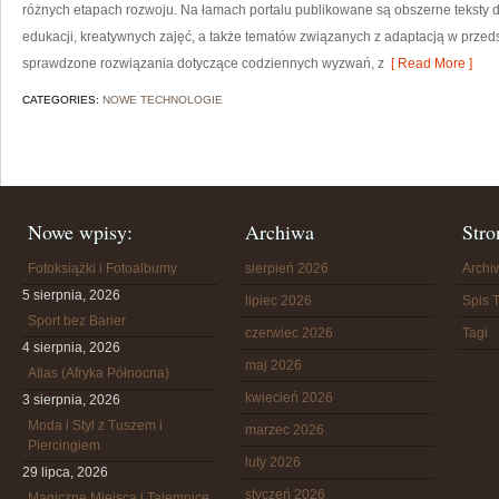
różnych etapach rozwoju. Na łamach portalu publikowane są obszerne teksty 
edukacji, kreatywnych zajęć, a także tematów związanych z adaptacją w przeds
sprawdzone rozwiązania dotyczące codziennych wyzwań, z
[ Read More ]
CATEGORIES:
NOWE TECHNOLOGIE
Nowe wpisy:
Archiwa
Stro
Fotoksiążki i Fotoalbumy
sierpień 2026
Arch
5 sierpnia, 2026
lipiec 2026
Spis T
Sport bez Barier
czerwiec 2026
Tagi
4 sierpnia, 2026
maj 2026
Atlas (Afryka Północna)
kwiecień 2026
3 sierpnia, 2026
Moda i Styl z Tuszem i
marzec 2026
Piercingiem
luty 2026
29 lipca, 2026
styczeń 2026
Magiczne Miejsca i Tajemnice