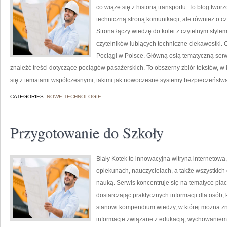
co wiąże się z historią transportu. To blog twor
techniczną stroną komunikacji, ale również o c
Strona łączy wiedzę do kolei z czytelnym styl
czytelników lubiących techniczne ciekawostki. 
Pociągi w Polsce. Główną osią tematyczną serwi
znaleźć treści dotyczące pociągów pasażerskich. To obszerny zbiór tekstów, w 
się z tematami współczesnymi, takimi jak nowoczesne systemy bezpieczeństw
CATEGORIES:
NOWE TECHNOLOGIE
Przygotowanie do Szkoły
Biały Kotek to innowacyjna witryna internetowa
opiekunach, nauczycielach, a także wszystki
nauką. Serwis koncentruje się na tematyce pla
dostarczając praktycznych informacji dla osób
stanowi kompendium wiedzy, w której można zna
informacje związane z edukacją, wychowaniem