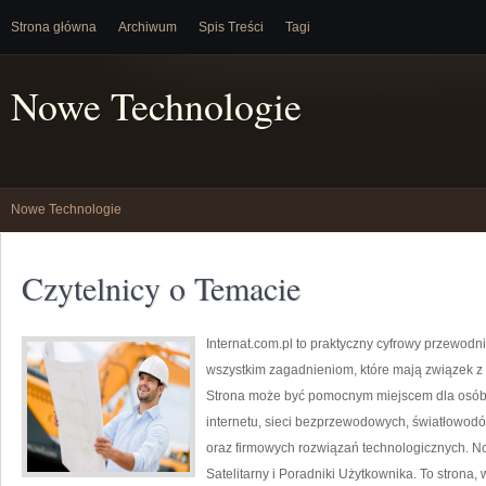
Strona główna
Archiwum
Spis Treści
Tagi
Nowe Technologie
Nowe Technologie
Czytelnicy o Temacie
Internat.com.pl to praktyczny cyfrowy przewo
wszystkim zagadnieniom, które mają związek z
Strona może być pomocnym miejscem dla osób, 
internetu, sieci bezprzewodowych, światłowodó
oraz firmowych rozwiązań technologicznych. Now
Satelitarny i Poradniki Użytkownika. To strona,