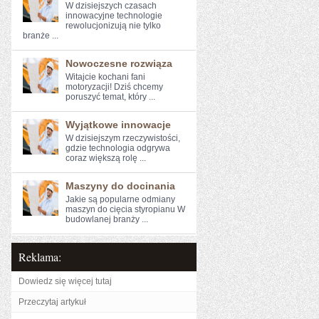
W dzisiejszych czasach
innowacyjne technologie⁢
rewolucjonizują ⁢nie tylko‍
branże‌ ...
Nowoczesne rozwiąza
Witajcie kochani fani ​
motoryzacji! ⁢Dziś chcemy
poruszyć temat, który ...
Wyjątkowe innowacje
W dzisiejszym rzeczywistości,⁤
gdzie⁣ technologia odgrywa
coraz większą rolę ...
Maszyny do docinania
Jakie są popularne odmiany
maszyn do cięcia styropianu W
budowlanej branży ...
Reklama:
Dowiedz się więcej tutaj
Przeczytaj artykuł