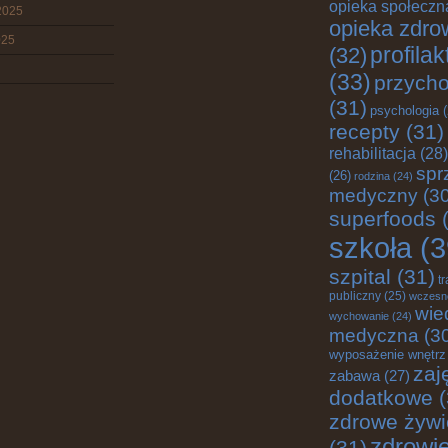
opieka społeczn
2025
opieka zdro
025
profila
(32)
(33)
przych
(31)
psychologia
(
recepty
(31)
rehabilitacja
(28)
spr
(26)
rodzina
(24)
medyczny
(30
superfoods
(
szkoła
(3
szpital
(31)
t
publiczny
(25)
wczesn
wie
wychowanie
(24)
medyczna
(3
wyposażenie wnętrz
zaj
zabawa
(27)
dodatkowe
(
zdrowe żywi
zdrowi
(31)