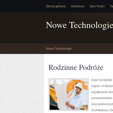
Strona główna
Archiwum
Spis Treści
Ta
Nowe Technologi
Nowe Technologie
Rodzinne Podróże
kraje nordyckie
region, w który
wyjątkowym doś
przewodnikiem d
oraz północnych
Architektura i 