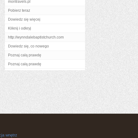
montravels.pl
Pobierz teraz
Dowiedz się więcej
Kliknij i odkryj
http://wynndalebaptistchurch.com
Dowiedz się, co nowego
Poznaj całą prawdę
Poznaj całą prawdę
cja wnętrz