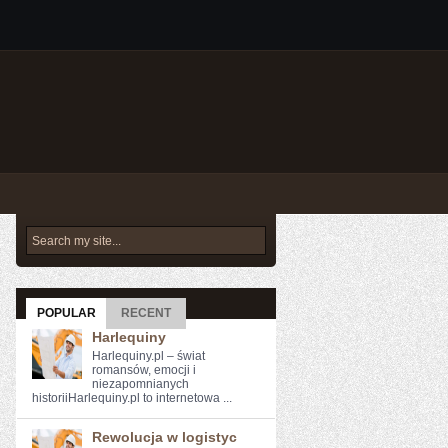
POPULAR
RECENT
Harlequiny
Harlequiny.pl – świat
romansów, emocji i
niezapomnianych
historiiHarlequiny.pl to internetowa ...
Rewolucja w logistyc