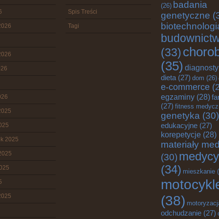
badania
(26)
6
Spis Treści
genetyczne
(
biotechnologi
2026
Tagi
budownict
choro
(33)
2026
(35)
diagnost
026
dieta
(27)
dom
(26)
e-commerce
(2
egzaminy
(28)
fa
026
(27)
fitness medyc
2025
genetyka
(30)
edukacyjne
(27)
2025
korepetycje
(28)
ik 2025
materiały me
2025
medycy
(30)
(34)
2025
mieszkanie
(
motocykl
5
2025
(38)
motoryzacj
odchudzanie
(27)