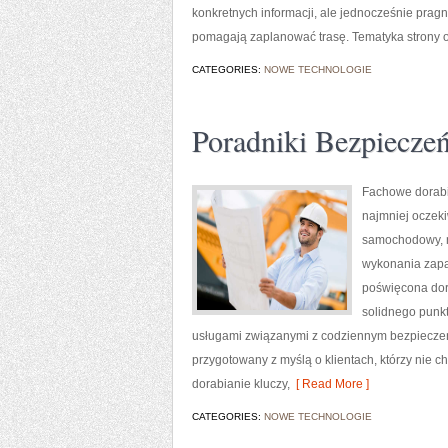
konkretnych informacji, ale jednocześnie prag
pomagają zaplanować trasę. Tematyka strony o
CATEGORIES:
NOWE TECHNOLOGIE
Poradniki Bezpiecze
Fachowe dorabia
najmniej oczek
samochodowy, n
wykonania zapas
poświęcona dora
solidnego punk
usługami związanymi z codziennym bezpieczeńs
przygotowany z myślą o klientach, którzy nie ch
dorabianie kluczy,
[ Read More ]
CATEGORIES:
NOWE TECHNOLOGIE