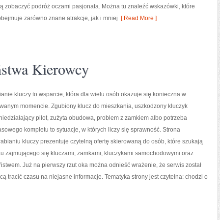
ną zobaczyć podróż oczami pasjonata. Można tu znaleźć wskazówki, które
bejmuje zarówno znane atrakcje, jak i mniej
[ Read More ]
ństwa Kierowcy
nie kluczy to wsparcie, która dla wielu osób okazuje się konieczna w
iwanym momencie. Zgubiony klucz do mieszkania, uszkodzony kluczyk
iedziałający pilot, zużyta obudowa, problem z zamkiem albo potrzeba
owego kompletu to sytuacje, w których liczy się sprawność. Strona
bianiu kluczy prezentuje czytelną ofertę skierowaną do osób, które szukają
tu zajmującego się kluczami, zamkami, kluczykami samochodowymi oraz
twem. Już na pierwszy rzut oka można odnieść wrażenie, że serwis został
cą tracić czasu na niejasne informacje. Tematyka strony jest czytelna: chodzi o