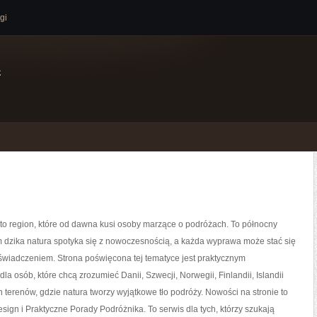
gi
e
 to region, które od dawna kusi osoby marzące o podróżach. To północny
m dzika natura spotyka się z nowoczesnością, a każda wyprawa może stać się
wiadczeniem. Strona poświęcona tej tematyce jest praktycznym
la osób, które chcą zrozumieć Danii, Szwecji, Norwegii, Finlandii, Islandii
 terenów, gdzie natura tworzy wyjątkowe tło podróży. Nowości na stronie to
Design i Praktyczne Porady Podróżnika. To serwis dla tych, którzy szukają