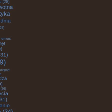
a
(28)
wotna
ktyka
odnia
26)
remont
zęt
)
31)
9)
ransport
e
dza
0)
(26)
ęcia
31)
enie
e
(34)