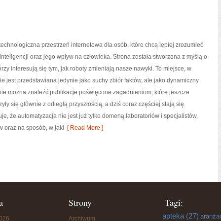
echnologiczna przestrzeń internetowa dla osób, które chcą lepiej zrozumieć
 inteligencji oraz jego wpływ na człowieka. Strona została stworzona z myślą o
órzy interesują się tym, jak roboty zmieniają nasze nawyki. To miejsce, w
ie jest przedstawiana jedynie jako suchy zbiór faktów, ale jako dynamiczny
nie można znaleźć publikacje poświęcone zagadnieniom, które jeszcze
ły się głównie z odległą przyszłością, a dziś coraz częściej stają się
, że automatyzacja nie jest już tylko domeną laboratoriów i specjalistów,
 oraz na sposób, w jaki
[ Read More ]
a
Strony
Tagi:
apteka
(27)
aranża
2026
Archiwum