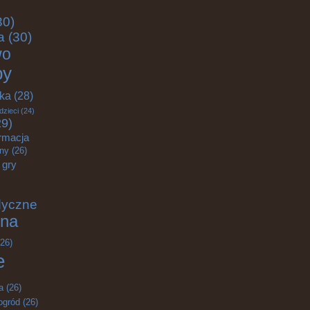
30)
a
(30)
wo
by
yka
(28)
dzieci
(24)
9)
rmacja
zny
(26)
gry
dyczne
na
26)
e
a
(26)
ogród
(26)