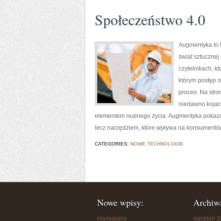
Społeczeństwo 4.0
Augmentyka to t
świat sztucznej
czytelnikach, kt
którym postęp n
proces. Na stro
niedawno kojarzy
elementem realnego życia. Augmentyka pokazuje
lecz narzędziem, które wpływa na konsumentów
CATEGORIES:
NOWE TECHNOLOGIE
Nowe wpisy:
Archiw
Harlequiny
sierpień 