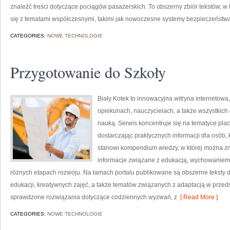
znaleźć treści dotyczące pociągów pasażerskich. To obszerny zbiór tekstów, w 
się z tematami współczesnymi, takimi jak nowoczesne systemy bezpieczeństw
CATEGORIES:
NOWE TECHNOLOGIE
Przygotowanie do Szkoły
Biały Kotek to innowacyjna witryna internetowa
opiekunach, nauczycielach, a także wszystki
nauką. Serwis koncentruje się na tematyce pla
dostarczając praktycznych informacji dla osób
stanowi kompendium wiedzy, w której można zna
informacje związane z edukacją, wychowaniem
różnych etapach rozwoju. Na łamach portalu publikowane są obszerne teksty 
edukacji, kreatywnych zajęć, a także tematów związanych z adaptacją w przeds
sprawdzone rozwiązania dotyczące codziennych wyzwań, z
[ Read More ]
CATEGORIES:
NOWE TECHNOLOGIE