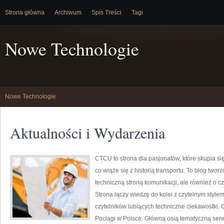
Strona główna
Archiwum
Spis Treści
Tagi
Nowe Technologie
Nowe Technologie
Aktualności i Wydarzenia
CTCU to strona dla pasjonatów, które skupia się
co wiąże się z historią transportu. To blog twor
techniczną stroną komunikacji, ale również o c
Strona łączy wiedzę do kolei z czytelnym styl
czytelników lubiących techniczne ciekawostki. 
Pociągi w Polsce. Główną osią tematyczną serwi