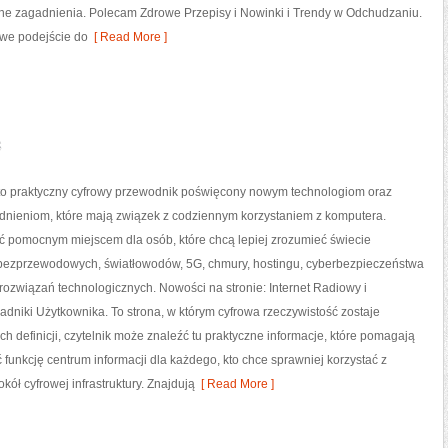
ne zagadnienia. Polecam Zdrowe Przepisy i Nowinki i Trendy w Odchudzaniu.
owe podejście do
[ Read More ]
e
l to praktyczny cyfrowy przewodnik poświęcony nowym technologiom oraz
dnieniom, które mają związek z codziennym korzystaniem z komputera.
ć pomocnym miejscem dla osób, które chcą lepiej zrozumieć świecie
i bezprzewodowych, światłowodów, 5G, chmury, hostingu, cyberbezpieczeństwa
rozwiązań technologicznych. Nowości na stronie: Internet Radiowy i
oradniki Użytkownika. To strona, w którym cyfrowa rzeczywistość zostaje
 definicji, czytelnik może znaleźć tu praktyczne informacje, które pomagają
 funkcję centrum informacji dla każdego, kto chce sprawniej korzystać z
kół cyfrowej infrastruktury. Znajdują
[ Read More ]