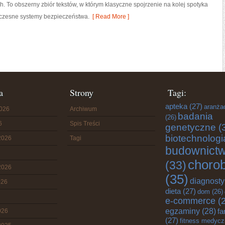
. To obszerny zbiór tekstów, w którym klasyczne spojrzenie na kolej spotyka
oczesne systemy bezpieczeństwa.
[ Read More ]
a
Strony
Tagi:
apteka
(27)
aranża
2026
Archiwum
badania
(26)
6
Spis Treści
genetyczne
(
biotechnologi
2026
Tagi
budownict
choro
(33)
2026
(35)
diagnost
026
dieta
(27)
dom
(26)
e-commerce
(2
egzaminy
(28)
fa
026
(27)
fitness medyc