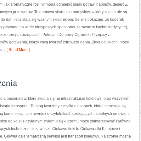
ym, jak aromatyczne rośliny mogą odmienić smak potraw, napojów, deserów,
mowych przetworów. To domowa skarbnica pomysłów, w którym zioła nie są
 do dań, lecz stają się ważnym składnikiem. Serwis pokazuje, że koperek
zystywane na wiele nietypowych sposobów, zarówno w kuchni tradycyjnej,
ej sezonowych przepisach. Polecam Domowy Ogródek i Przepisy z
ników gotowania, którzy chcą tworzyć zdrowsze dania. Zioła od Kuchni może
czą
[ Read More ]
zenia
dla pasjonatów, które skupia się na infrastrukturze kolejowej oraz wszystkim,
istorią transportu. To blog tworzony z myślą o osobach, które interesują się
ną komunikacji, ale również o czytelnikach szukających rzetelnych omówień.
edzę do kolei z czytelnym stylem, dzięki czemu może zainteresować zarówno
iących techniczne ciekawostki. Ciekawe linki to Ciekawostki Kolejowe i
e. Główną osią tematyczną serwisu jest transport kolejowy. Na stronie można