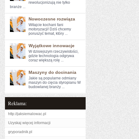
rewolucjonizują ⁢nie tylko‍
branże‌ ...
Nowoczesne rozwiąza
Witajcie kochani fani ​
motoryzacji! ⁢Dziś chcemy
poruszyć temat, który ...
Wyjątkowe innowacje
W dzisiejszym rzeczywistości,⁤
gdzie⁣ technologia odgrywa
coraz większą rolę ...
Maszyny do docinania
Jakie są popularne odmiany
maszyn do cięcia styropianu W
budowlanej branży ...
Reklama:
http://jaksiemalowac.pl
Uzyskaj więcej informacji
gryporadnik.pl