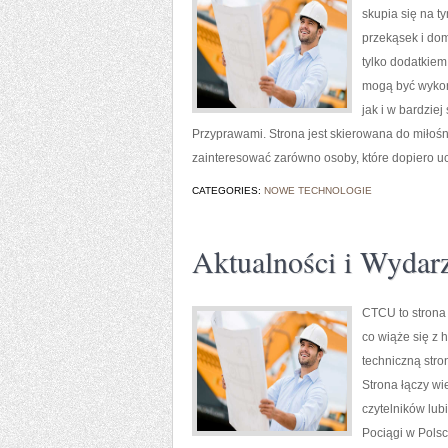
skupia się na t
przekąsek i do
tylko dodatkiem
mogą być wykor
jak i w bardzi
Przyprawami. Strona jest skierowana do miłoś
zainteresować zarówno osoby, które dopiero u
CATEGORIES:
NOWE TECHNOLOGIE
Aktualności i Wydar
CTCU to strona 
co wiąże się z h
techniczną stro
Strona łączy wi
czytelników lub
Pociągi w Polsc