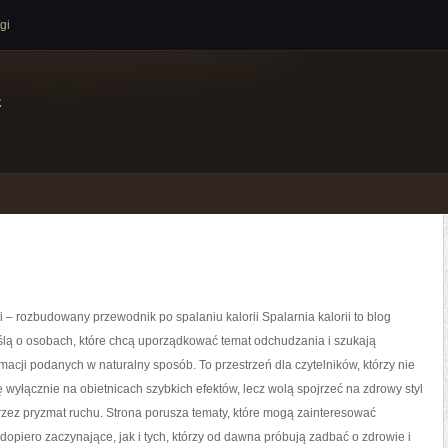
gi
e
ii – rozbudowany przewodnik po spalaniu kalorii Spalarnia kalorii to blog
ślą o osobach, które chcą uporządkować temat odchudzania i szukają
rmacji podanych w naturalny sposób. To przestrzeń dla czytelników, którzy nie
ę wyłącznie na obietnicach szybkich efektów, lecz wolą spojrzeć na zdrowy styl
przez pryzmat ruchu. Strona porusza tematy, które mogą zainteresować
opiero zaczynające, jak i tych, którzy od dawna próbują zadbać o zdrowie i