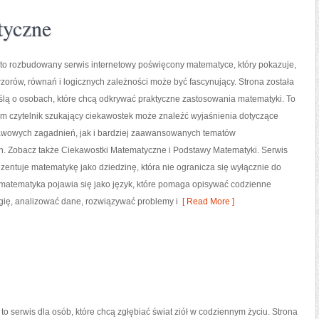
tyczne
to rozbudowany serwis internetowy poświęcony matematyce, który pokazuje,
 wzorów, równań i logicznych zależności może być fascynujący. Strona została
ślą o osobach, które chcą odkrywać praktyczne zastosowania matematyki. To
ym czytelnik szukający ciekawostek może znaleźć wyjaśnienia dotyczące
wowych zagadnień, jak i bardziej zaawansowanych tematów
. Zobacz także Ciekawostki Matematyczne i Podstawy Matematyki. Serwis
ezentuje matematykę jako dziedzinę, która nie ogranicza się wyłącznie do
 matematyka pojawia się jako język, które pomaga opisywać codzienne
gię, analizować dane, rozwiązywać problemy i
[ Read More ]
 to serwis dla osób, które chcą zgłębiać świat ziół w codziennym życiu. Strona