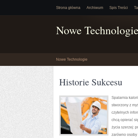
Strona główna
Archiwum
Spis Treści
Ta
Nowe Technologi
Nowe Technologie
Historie Sukcesu
Spalarnia kalor
stworzony z my
czytelnych info
chcą opierać si
życia szerzej: 
zarówno osoby d