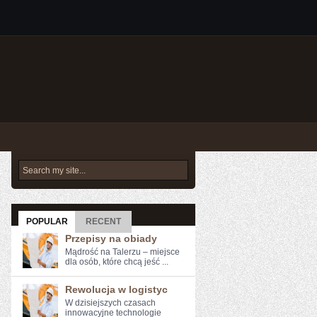
POPULAR
RECENT
Przepisy na obiady
Mądrość na Talerzu – miejsce
dla osób, które chcą jeść ...
Rewolucja w logistyc
W dzisiejszych czasach
innowacyjne technologie⁢