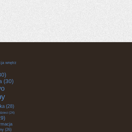
cja wnętrz
30)
a
(30)
wo
by
yka
(28)
dzieci
(24)
9)
rmacja
zny
(26)