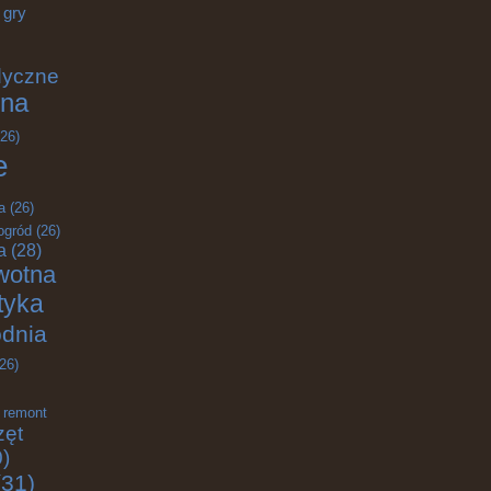
gry
dyczne
na
26)
e
a
(26)
ogród
(26)
a
(28)
wotna
ktyka
odnia
26)
remont
zęt
)
31)