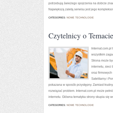
potrzebują świeżego spojrzenia na dobrze zna
Największą zaletą serwisu jest jego kompleks
CATEGORIES:
NOWE TECHNOLOGIE
Czytelnicy o Temaci
Internat.com.p
wszystkim zaga
Strona może by
internetu, siec
oraz firmowych 
Satelitarny i P
pokazana w sposób przystępny. Zamiast trudnych
rozwiązać problem. Internat.com.pl może pełnić
internetu. Główna tematyka strony skupia się wo
CATEGORIES:
NOWE TECHNOLOGIE