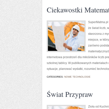
Ciekawostki Matema
SuperMatma.pl 
że świat liczb,
stworzona z my
miejsce, w któr
zarówno podsta
matematycznych
internetowa przestrzeń dla miłośników liczb pr
szkolnej tablicy. W publikowanych materiałach
sytuacje, planować wydatki, rozumieć technolo
CATEGORIES:
NOWE TECHNOLOGIE
Świat Przypraw
Zioła od Kuchni