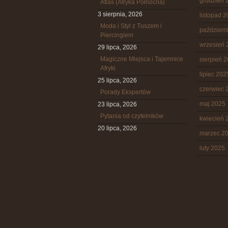
grudzień 
Atlas (Afryka Północna)
3 sierpnia, 2026
listopad 
Moda i Styl z Tuszem i
październ
Piercingiem
wrzesień 
29 lipca, 2026
Magiczne Miejsca i Tajemnice
sierpień 
Afryki
lipiec 202
25 lipca, 2026
czerwiec 
Porady Ekspertów
maj 2025
23 lipca, 2026
Pytania od czytelników
kwiecień 
20 lipca, 2026
marzec 2
luty 2025