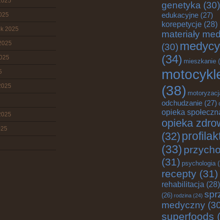
2025
genetyka
(30)
edukacyjne
(27)
2025
korepetycje
(28)
ik 2025
materiały me
2025
medycy
(30)
(34)
2025
mieszkanie
(
motocykl
5
2025
(38)
motoryzacj
odchudzanie
(27)
opieka społeczn
2025
opieka zdro
025
profila
(32)
(33)
przych
(31)
psychologia
(
recepty
(31)
rehabilitacja
(28)
spr
(26)
rodzina
(24)
medyczny
(30
superfoods
(