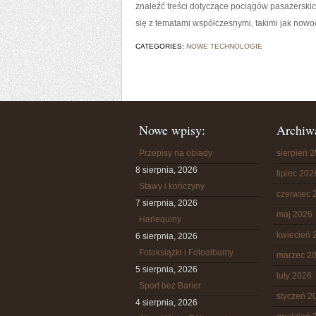
znaleźć treści dotyczące pociągów pasażerskich
się z tematami współczesnymi, takimi jak now
CATEGORIES:
NOWE TECHNOLOGIE
Nowe wpisy:
Archiw
Przepisy na obiady
sierpień 
8 sierpnia, 2026
lipiec 202
Stawy i kończyny
czerwiec 
7 sierpnia, 2026
maj 2026
Harlequiny
kwiecień 
6 sierpnia, 2026
Fotoksiążki i Fotoalbumy
marzec 2
5 sierpnia, 2026
luty 2026
Sport bez Barier
styczeń 2
4 sierpnia, 2026