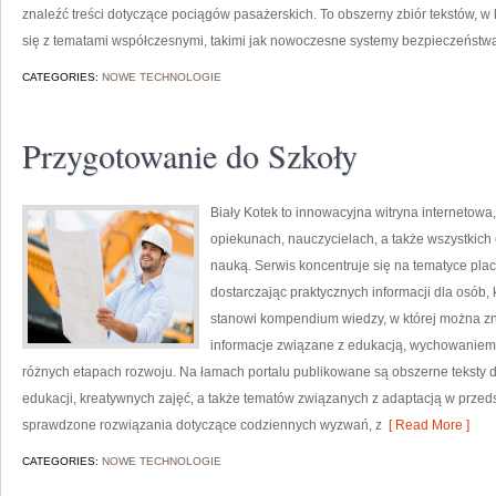
znaleźć treści dotyczące pociągów pasażerskich. To obszerny zbiór tekstów, w 
się z tematami współczesnymi, takimi jak nowoczesne systemy bezpieczeństw
CATEGORIES:
NOWE TECHNOLOGIE
Przygotowanie do Szkoły
Biały Kotek to innowacyjna witryna internetowa
opiekunach, nauczycielach, a także wszystki
nauką. Serwis koncentruje się na tematyce pla
dostarczając praktycznych informacji dla osób
stanowi kompendium wiedzy, w której można zna
informacje związane z edukacją, wychowaniem
różnych etapach rozwoju. Na łamach portalu publikowane są obszerne teksty 
edukacji, kreatywnych zajęć, a także tematów związanych z adaptacją w przeds
sprawdzone rozwiązania dotyczące codziennych wyzwań, z
[ Read More ]
CATEGORIES:
NOWE TECHNOLOGIE