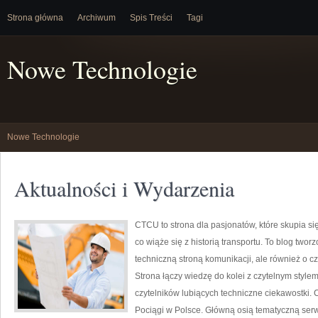
Strona główna
Archiwum
Spis Treści
Tagi
Nowe Technologie
Nowe Technologie
Aktualności i Wydarzenia
CTCU to strona dla pasjonatów, które skupia się
co wiąże się z historią transportu. To blog twor
techniczną stroną komunikacji, ale również o c
Strona łączy wiedzę do kolei z czytelnym styl
czytelników lubiących techniczne ciekawostki. 
Pociągi w Polsce. Główną osią tematyczną serwi