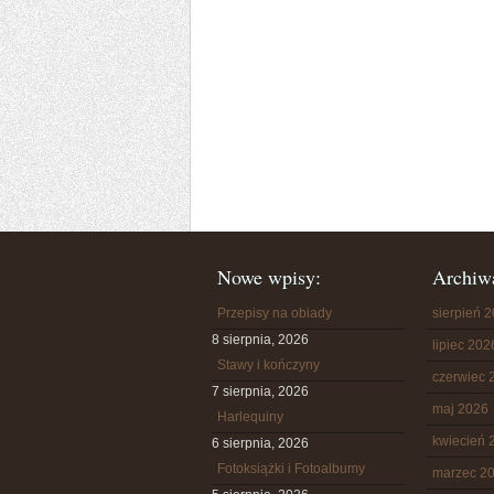
Nowe wpisy:
Archiw
Przepisy na obiady
sierpień 
8 sierpnia, 2026
lipiec 202
Stawy i kończyny
czerwiec 
7 sierpnia, 2026
maj 2026
Harlequiny
kwiecień 
6 sierpnia, 2026
Fotoksiążki i Fotoalbumy
marzec 2