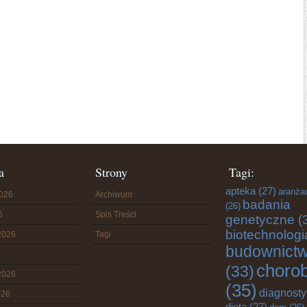
a
Strony
Tagi:
apteka
(27)
aranża
2026
Archiwum
badania
(26)
6
Spis Treści
genetyczne
(
biotechnologi
2026
Tagi
budownict
choro
(33)
2026
(35)
diagnost
026
dieta
(27)