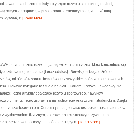
ublikowane są obszerne teksty dotyczące rozwoju społecznego dzieci,
związanych z adaptacją w przedszkolu. Czytelnicy mogą znaleźć tutaj
ch wyzwań, z
[ Read More ]
aWF to dynamicznie rozwijająca się witryna tematyczna, która koncentruje się
ktyce zdrowotnej, rehabilitacji oraz edukacji. Serwis jest bogate źródło
uczniów, miłośników sportu, trenerów oraz wszystkich osób zainteresowanych
iem. Ciekawe kategorie to Studia na AWF i Kariera i Rozwój Zawodowy. Na
naleźć liczne artykuły dotyczące rozwoju sportowego, nawyków
rozwoju mentalnego, usprawniania ruchowego oraz życiem studenckim. Dzięki
dziennym zastosowaniem. Ogromną zaletą serwisu jest obszerność materiałów.
ne z wychowaniem fizycznym, usprawnianiem ruchowym, żywieniem
rtal będzie wartościowy dla osób planujących
[ Read More ]