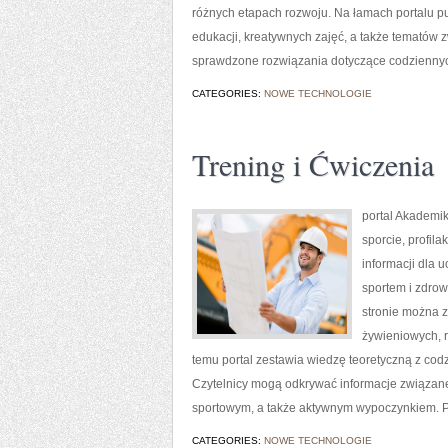
różnych etapach rozwoju. Na łamach portalu p
edukacji, kreatywnych zajęć, a także tematów 
sprawdzone rozwiązania dotyczące codzienny
CATEGORIES:
NOWE TECHNOLOGIE
Trening i Ćwiczenia
portal Akademik
sporcie, profila
informacji dla 
sportem i zdrow
stronie można z
żywieniowych, 
temu portal zestawia wiedzę teoretyczną z co
Czytelnicy mogą odkrywać informacje związa
sportowym, a także aktywnym wypoczynkiem. Po
CATEGORIES:
NOWE TECHNOLOGIE