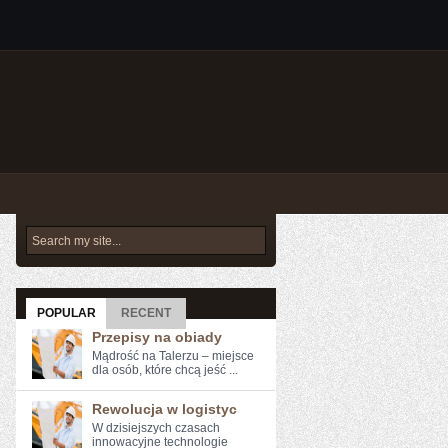
POPULAR
RECENT
Przepisy na obiady
Mądrość na Talerzu – miejsce
dla osób, które chcą jeść ...
Rewolucja w logistyc
W dzisiejszych czasach
innowacyjne technologie⁢