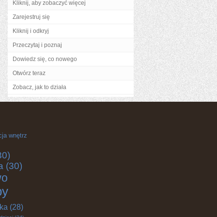
Kliknij, aby zobaczyć więcej
Zarejestruj się
Kliknij i odkryj
Przeczytaj i poznaj
Dowiedz się, co nowego
Otwórz teraz
Zobacz, jak to działa
cja wnętrz
30)
a
(30)
wo
by
yka
(28)